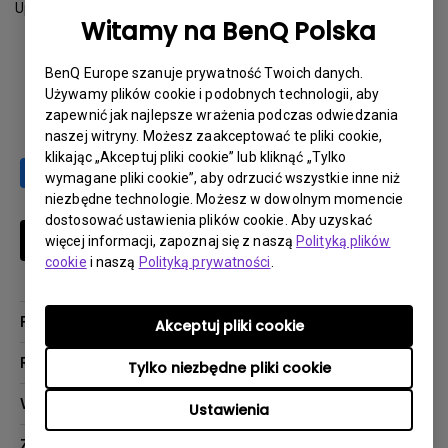
Update:
2017-10-24
Witamy na BenQ Polska
Download
BenQ Europe szanuje prywatność Twoich danych.
Używamy plików cookie i podobnych technologii, aby
zapewnić jak najlepsze wrażenia podczas odwiedzania
naszej witryny. Możesz zaakceptować te pliki cookie,
klikając „Akceptuj pliki cookie” lub kliknąć „Tylko
wymagane pliki cookie”, aby odrzucić wszystkie inne niż
niezbędne technologie. Możesz w dowolnym momencie
dostosować ustawienia plików cookie. Aby uzyskać
Subskrybuj
więcej informacji, zapoznaj się z naszą
Polityką plików
cookie
i naszą
Polityką prywatności
.
Produkty
Akceptuj pliki cookie
Projektory
Rozwiązania
Tylko niezbędne pliki cookie
Monitory
Biznes i Edukacja
Wsparcie
Ustawienia
Oświetlenie
Kontakt
Zasoby