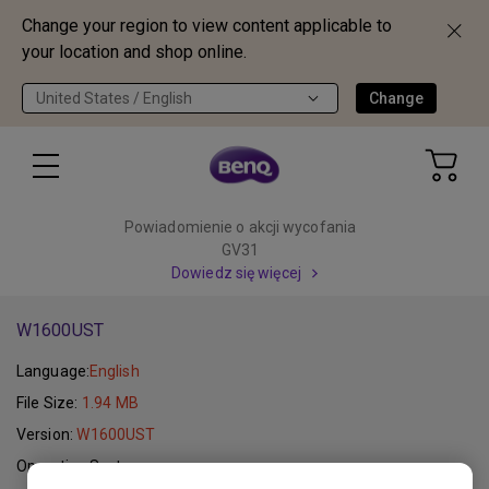
Change your region to view content applicable to
your location and shop online.
United States / English
Change
Powiadomienie o akcji wycofania
GV31
Dowiedz się więcej
W1600UST
Language:
English
File Size:
1.94 MB
Version:
W1600UST
Operating System: