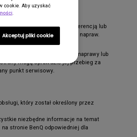
 cookie. Aby uzyskać
tności
.
kowaniem, zaniedbaniem, ingerencją lub
ona osoba dokonuje zmian i/lub napraw.
Akceptuj pliki cookie
tion) – jest to identyfikator
enQ na odesłanie produktu do naprawy lub
 strony mogą sprawdzić jej przebieg za
any punkt serwisowy.
bsługi, który został określony przez
zystkie niezbędne informacje na temat
 na stronie BenQ odpowiedniej dla