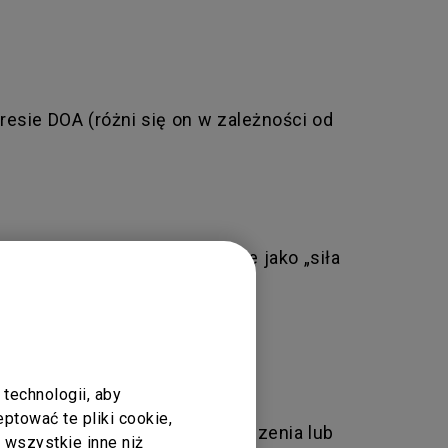
esie DOA (różni się on w zależności od
ie, a także szkody określane jako „siła
zemplarze demonstracyjne
technologii, aby
tować te pliki cookie,
 skutkować odrzuceniem zgłoszenia lub
ć wszystkie inne niż