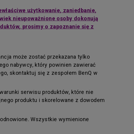
ewłaściwe użytkowanie, zaniedbanie,
olwiek nieupoważnione osoby dokonują
duktów, prosimy o zapoznanie się z
ancja może zostać przekazana tylko
go nabywcy, który powinien zawierać
ego, skontaktuj się z zespołem BenQ w
arunki serwisu produktów, które nie
yjnego produktu i skorelowane z dowodem
ie odnowione. Wszystkie wymienione