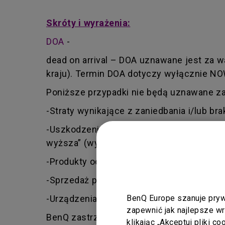
Skróty i wyrażenia:
DOA
-
dead on arrival – DOA uznawane jest za w
kraju). Termin DOA dotyczy wyłącznie 
Poniższe przypadki nie będą uznawane z
-Straty wynikające z zaniedbania i/lub bra
-Uszkodzenia, zarówno celowe, jak i niec
wyższa” (wyładowania atmosferyczne, prze
-Produkty odnowione (refurbished)
-Sprzedaż produktów typu open box / wy
-Urządzenia o dacie produkcji starszej ni
BenQ Europe szanuje pryw
zapewnić jak najlepsze w
BenQ zastrzega sobie prawo do oceny, cz
klikając „Akceptuj pliki c