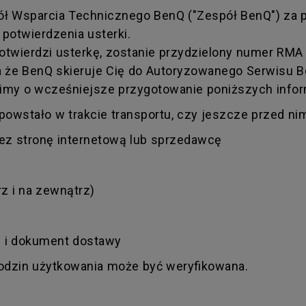
pół Wsparcia Technicznego BenQ ("Zespół BenQ") za
potwierdzenia usterki.
twierdzi usterkę, zostanie przydzielony numer RMA 
 że BenQ skieruje Cię do Autoryzowanego Serwisu Ben
imy o wcześniejsze przygotowanie poniższych infor
owstało w trakcie transportu, czy jeszcze przed ni
zez stronę internetową lub sprzedawcę
 i na zewnątrz)
rę i dokument dostawy
godzin użytkowania może być weryfikowana.