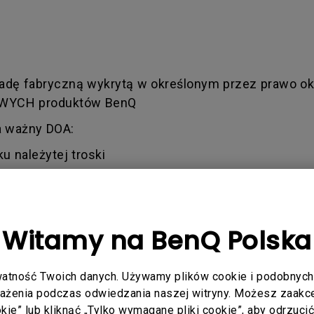
adę fabryczną wykrytą w określonym przez prawo okr
NOWYCH produktów BenQ
a ważny DOA:
ku należytej troski
elowe, spowodowane przez użytkownika lub osoby trzec
pięcia, zalania)
Witamy na BenQ Polska
przedaż magazynowa / produkty drugiej szansy / eg
ż 1,5 roku od daty zakupu (paragon/faktura)
atność Twoich danych. Używamy plików cookie i podobnych 
rażenia podczas odwiedzania naszej witryny. Możesz zaakcep
y zgłoszenie mieści się w warunkach BenQ. Może to
ookie” lub kliknąć „Tylko wymagane pliki cookie”, aby odrzuci