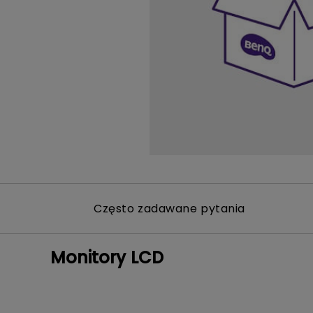
Symulatory Golfa
Biznesowe
i MacBooka Pro
graficznego
Monitor podglądow
kamerę
Często zadawane pytania
Monitory LCD