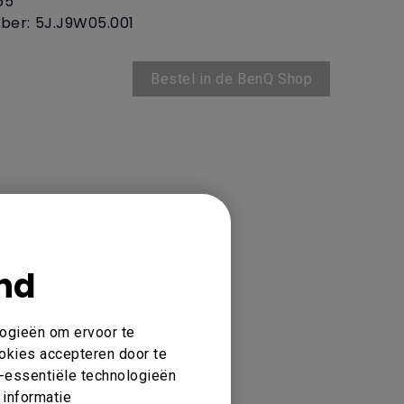
65
ber: 5J.J9W05.001
Bestel in de BenQ Shop
nd
logieën om ervoor te
ookies accepteren door te
et-essentiële technologieën
 informatie