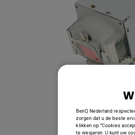
Golfsimulatie
Programming
Refurbished ZOWIE Monitor -
Technologie
Bestel hier
On Camera-monitoren
W
BenQ Nederland respecteer
U kunt ook hier 
zorgen dat u de beste erv
klikken op "Cookies accept
Vind winkels
te weigeren. U kunt uw coo