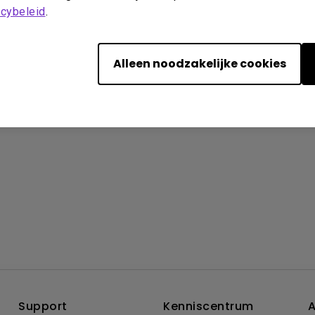
acybeleid
.
Overzicht
Alleen noodzakelijke cookies
Support
Kenniscentrum
A