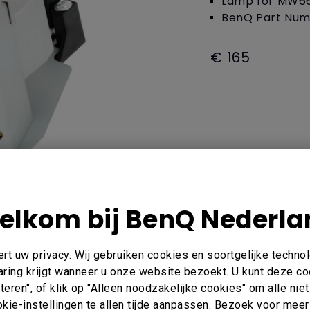
Lamp for MW6
Thunderbolt
BenQ Part Num
Laser
P3
Met Android TV
€ 165
Met HAS
Met Lage Input Lag
elkom bij BenQ Nederla
t uw privacy. Wij gebruiken cookies en soortgelijke techno
kopen
aring krijgt wanneer u onze website bezoekt. U kunt deze c
eren", of klik op "Alleen noodzakelijke cookies" om alle ni
kie-instellingen te allen tijde aanpassen. Bezoek voor meer