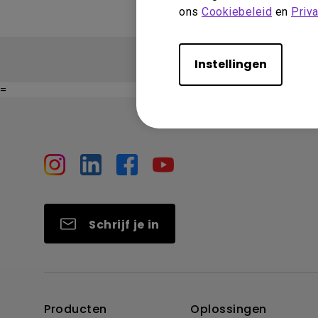
ons
Cookiebeleid
en
Priv
Instellingen
=
Schrijf je in
Producten
Oplossingen