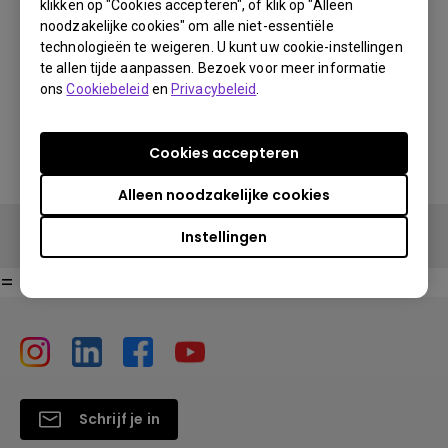
klikken op "Cookies accepteren", of klik op "Alleen
noodzakelijke cookies" om alle niet-essentiële
technologieën te weigeren. U kunt uw cookie-instellingen
U kunt ook hier kopen
Bestel in de BenQ Shop
te allen tijde aanpassen. Bezoek voor meer informatie
ons
Cookiebeleid
en
Privacybeleid
.
Vind winkels
Cookies accepteren
Alleen noodzakelijke cookies
Bestel in de BenQ Shop
Instellingen
=
Schrijf je in