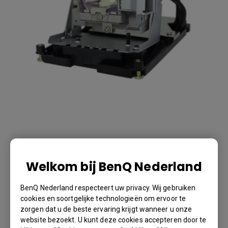
Lamp for SW916
Welkom bij BenQ Nederland
Lamp for SW916
BenQ Nederland respecteert uw privacy. Wij gebruiken
BenQ Part Number: 5J.JA705.001
cookies en soortgelijke technologieën om ervoor te
zorgen dat u de beste ervaring krijgt wanneer u onze
website bezoekt. U kunt deze cookies accepteren door te
€ 489