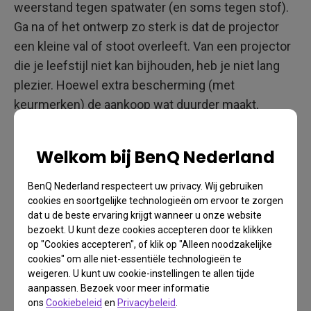
weerstand tegen spatwater (en soms tegen stof).
Ga na of het ontwerp zo sterk is dat de projector
een kleine val of stoot overleeft. Van een projector
die je leefstijl niet kan bijhouden, heb je niet lang
plezier. Hoewel extra bescherming (met
keurmerken) de aankoop wat duurder maakt,
zorgen ze er wel voor dat je er vanuit kunt gaan dat
je daardoor jarenlang met familie en vrienden
Welkom bij BenQ Nederland
plezier beleeft aan je projector.
BenQ Nederland respecteert uw privacy. Wij gebruiken
cookies en soortgelijke technologieën om ervoor te zorgen
dat u de beste ervaring krijgt wanneer u onze website
bezoekt. U kunt deze cookies accepteren door te klikken
op "Cookies accepteren", of klik op "Alleen noodzakelijke
cookies" om alle niet-essentiële technologieën te
weigeren. U kunt uw cookie-instellingen te allen tijde
aanpassen. Bezoek voor meer informatie
ons
Cookiebeleid
en
Privacybeleid
.