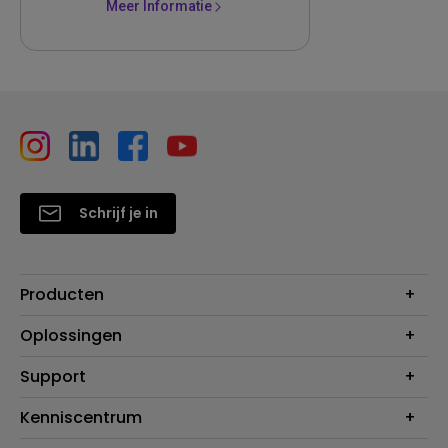
Meer Informatie
Schrijf je in
Producten
Projectoren
Oplossingen
Monitoren
Education
Support
Verlichting
Business
Speakers
Contact
Kenniscentrum
Download Search