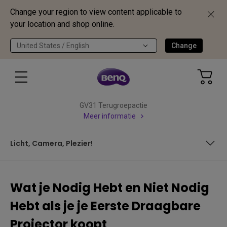
Change your region to view content applicable to
your location and shop online.
United States / English
Change
GV31 Terugroepactie
Meer informatie
Licht, Camera, Plezier!
Veelzijdigheid
Wat je Nodig Hebt en Niet Nodig
Duurzaamheid
Hebt als je je Eerste Draagbare
Prestaties
Projector koopt