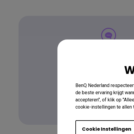
FAQ
Heb je een v
W
BenQ Nederland respecteert 
Lees het antwoord hi
de beste ervaring krijgt wa
accepteren", of klik op "All
cookie-instellingen te alle
Meer Informatie
Cookie Instellingen