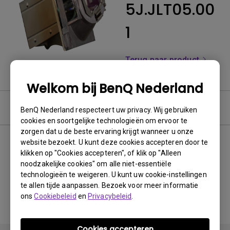
5J.JLT05.00
1
Terug naar product
Welkom bij BenQ Nederland
FAQ
BenQ Nederland respecteert uw privacy. Wij gebruiken
cookies en soortgelijke technologieën om ervoor te
zorgen dat u de beste ervaring krijgt wanneer u onze
website bezoekt. U kunt deze cookies accepteren door te
klikken op "Cookies accepteren", of klik op "Alleen
Geen gerelateerde
noodzakelijke cookies" om alle niet-essentiële
technologieën te weigeren. U kunt uw cookie-instellingen
veelgestelde vragen
te allen tijde aanpassen. Bezoek voor meer informatie
ons
Cookiebeleid
en
Privacybeleid
.
Cookies accepteren