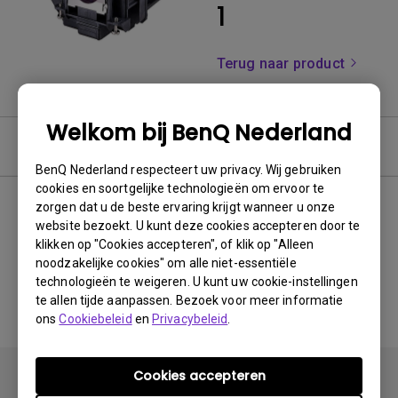
1
Terug naar product
Welkom bij BenQ Nederland
Gebruikershandleiding
BenQ Nederland respecteert uw privacy. Wij gebruiken
cookies en soortgelijke technologieën om ervoor te
zorgen dat u de beste ervaring krijgt wanneer u onze
website bezoekt. U kunt deze cookies accepteren door te
Geen gerelateerde
klikken op "Cookies accepteren", of klik op "Alleen
noodzakelijke cookies" om alle niet-essentiële
handleiding
technologieën te weigeren. U kunt uw cookie-instellingen
te allen tijde aanpassen. Bezoek voor meer informatie
ons
Cookiebeleid
en
Privacybeleid
.
Cookies accepteren