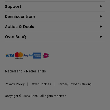
Monitoren
Education
Support
Verlichting
Business
Speakers
Contact
Kenniscentrum
Download Search
Acties & Deals
Blog
BenQ Shop - FAQ
BenQ Shop - Retourneren
Evenementen & Promoties
Over BenQ
BenQ Shop - Algemene Voorwaarden
BenQ Ambassadeurs
Organisatie
Management
Nieuws
Duurzaamheid
Nederland - Nederlands
Werken bij BenQ
Privacy Policy
Over Cookies
Invoer/Uitvoer Naleving
Copyright © 2024 BenQ. All rights reserved.