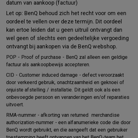
datum van aankoop (factuur)
Let op: BenQ behoud zich het recht voor om een
oordeel te vellen over deze termijn. Dit oordeel
kan ertoe leiden dat u geen uitruil ontvangt dan
wel geen of slechts een gedeeltelijke vergoeding
ontvangt bij aankopen via de BenQ webshop.
POP - Proof of purchase - BenQ zal alleen een geldige
factuur als aankoopbewijs accepteren.
CID - Customer induced damage - defect veroorzaakt
door verkeerd gebruik, onachtzaamheid en geknoei of
onjuiste afstelling / installatie. Dit geldt ook als een
onbevoegde persoon en veranderingen en/of reparaties
uitvoert.
RMA-nummer - afkorting van returned merchandise
authorization-nummer - een alfanumerieke code die door
BenQ wordt gebruikt, en die aangeeft dat een gebruiker
toestemming heeft ontvangen van het BenQ-team het