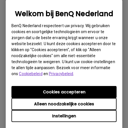
noodzakelijke informatie over uw product en het defect
verstrekken en uw contactgegevens doorgeven. U kunt
Welkom bij BenQ Nederland
dit doen op www.benq.eu of op de BenQ-website van uw
land.
BenQ Nederland respecteert uw privacy. Wij gebruiken
Er wordt dan via e-mail contact met u opgenomen
cookies en soortgelijke technologieën om ervoor te
door het BenQ Technical Support Team ("BenQ Team").
zorgen dat u de beste ervaring krijgt wanneer u onze
Het BenQ Team zal proberen via diverse stappen met u
website bezoekt. U kunt deze cookies accepteren door te
klikken op "Cookies accepteren", of klik op "Alleen
het probleem op te lossen of vaststellen dat het
noodzakelijke cookies" om alle niet-essentiële
product defect is.Zodra door de medewerker die u
technologieën te weigeren. U kunt uw cookie-instellingen
bijstaat, is vastgesteld dat het product defect is, zal
te allen tijde aanpassen. Bezoek voor meer informatie
er een RMA-nummer voor uw product worden
ons
Cookiebeleid
en
Privacybeleid
.
uitgegeven.U moet het product retourneren aan BenQ,
tenzij u instructies met een andere strekking ontvangt
van BenQ en het moet retourneren aan een officiële
Cookies accepteren
BenQ Service-provider. Is uw product afgeleverd met
Alleen noodzakelijke cookies
fysieke schade, dan verzoeken wij u van tevoren de
volgende informatie gereed te hebben.
Instellingen
Dit zal ons helpen uit te vinden of de schade is ontstaan