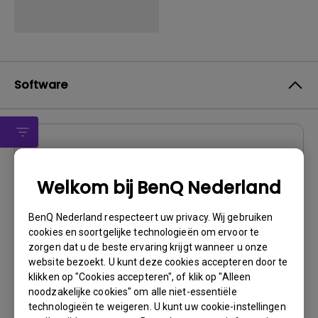
Software
Software
Display Pilot
Welkom bij BenQ Nederland
OS:
Windows7|Windows8
BenQ Nederland respecteert uw privacy. Wij gebruiken
OS Version:
cookies en soortgelijke technologieën om ervoor te
Versie:
V2.23.038
zorgen dat u de beste ervaring krijgt wanneer u onze
Update:
2016/11/23
website bezoekt. U kunt deze cookies accepteren door te
klikken op "Cookies accepteren", of klik op "Alleen
Bestandsformaat:
31.86 MB
noodzakelijke cookies" om alle niet-essentiële
technologieën te weigeren. U kunt uw cookie-instellingen
Downloaden