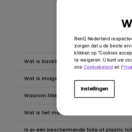
W
Weergave & 
BenQ Nederland respecteer
zorgen dat u de beste erv
klikken op "Cookies accept
te weigeren. U kunt uw coo
Wat is backlight bleeding of backlight le
ons
Cookiebeleid
en
Priv
Wat is image sticking, hoe is dit te vermij
Instellingen
Waarom flikkert mijn monitor?
Wat is het maximale detectiebereik van 
Is er een beschermende folie of plastic 