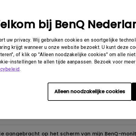
elkom bij BenQ Nederla
Beeld
Installatie en bediening
Specificaties
t uw privacy. Wij gebruiken cookies en soortgelijke techno
aring krijgt wanneer u onze website bezoekt. U kunt deze c
eren", of klik op "Alleen noodzakelijke cookies" om alle ni
kie-instellingen te allen tijde aanpassen. Bezoek voor meer
akage?
acybeleid
.
den en hoe kan ik het weg krijgen?
Alleen noodzakelijke cookies
de ECO-sensor? Waarom werkt de ECO-sensor op mijn
folie aangebracht op het scherm van mijn BenQ-mon