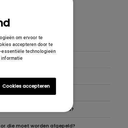
nd
 en functies
logieën om ervoor te
ookies accepteren door te
et-essentiële technologieën
 informatie
Cookies accepteren
 monitor niet zoals bedoeld?
itor die moet worden afgepeld?