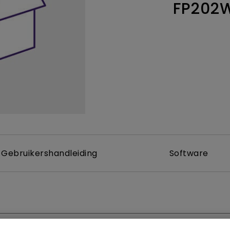
FP202
Thunderbolt
Laser
P3
Met Android TV
Met HAS
Met Lage Input Lag
Gebruikershandleiding
Software