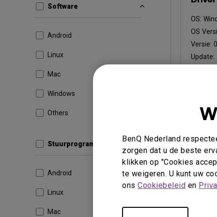
Software
OS:
Win
OS Versi
Android
Versie:
Linux
Update:
Bestand
Mac
Dow
Windows
W
Others
Door een v
BenQ Nederland respecteer
Stuurprogramma
licentieov
zorgen dat u de beste erv
klikken op "Cookies accept
Android
te weigeren. U kunt uw coo
ons
Cookiebeleid
en
Priv
Linux
Mac