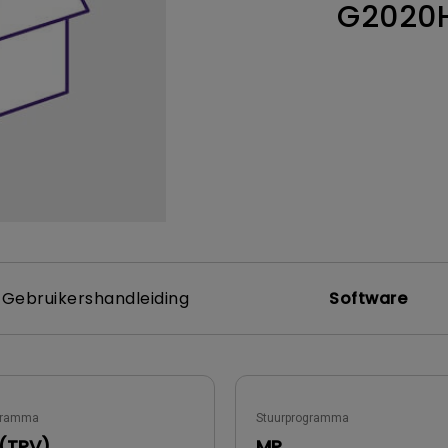
G2020
Thunderbolt
Laser
P3
Met Android TV
Met HAS
Met Lage Input Lag
Gebruikershandleiding
Software
gramma
Stuurprogramma
r(TPV)
MP