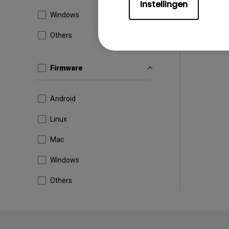
Instellingen
Windows
Others
Firmware
Android
Linux
Mac
Windows
Others