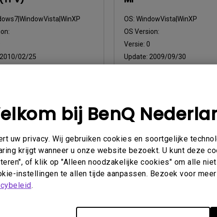
dows7|WindowVista|WinXP
OS:
WindowVista|WinXP
on:
OS Version:
0
Versie:
0
2010/02/25
Update:
2009/09/30
sformaat:
6.78 KB
Bestandsformaat:
25.83 KB
nloaden
Downloaden
elkom bij BenQ Nederla
an de bovenstaande softwareprogramma's te gebruiken, gaat u 
t uw privacy. Wij gebruiken cookies en soortgelijke techno
ereenkomst voor eindgebruikers
.
aring krijgt wanneer u onze website bezoekt. U kunt deze c
eren", of klik op "Alleen noodzakelijke cookies" om alle ni
kie-instellingen te allen tijde aanpassen. Bezoek voor meer
acybeleid
.