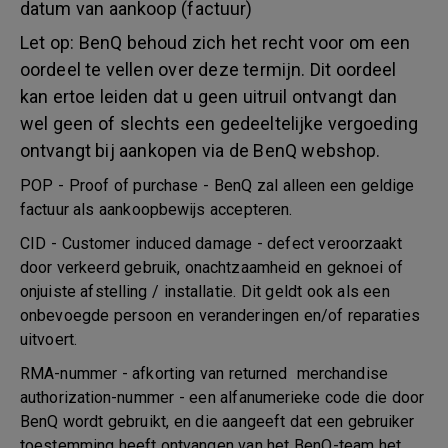
datum van aankoop (factuur)
Let op: BenQ behoud zich het recht voor om een
oordeel te vellen over deze termijn. Dit oordeel
kan ertoe leiden dat u geen uitruil ontvangt dan
wel geen of slechts een gedeeltelijke vergoeding
ontvangt bij aankopen via de BenQ webshop.
POP - Proof of purchase - BenQ zal alleen een geldige
factuur als aankoopbewijs accepteren.
CID - Customer induced damage - defect veroorzaakt
door verkeerd gebruik, onachtzaamheid en geknoei of
onjuiste afstelling / installatie. Dit geldt ook als een
onbevoegde persoon en veranderingen en/of reparaties
uitvoert.
RMA-nummer - afkorting van returned merchandise
authorization-nummer - een alfanumerieke code die door
BenQ wordt gebruikt, en die aangeeft dat een gebruiker
toestemming heeft ontvangen van het BenQ-team het