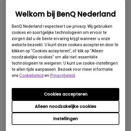
noodzakelijke informatie over uw product en het defect
verstrekken en uw contactgegevens doorgeven. U kunt
Welkom bij BenQ Nederland
dit doen op www.benq.eu of op de BenQ-website van uw
land.
BenQ Nederland respecteert uw privacy. Wij gebruiken
Er wordt dan via e-mail contact met u opgenomen
cookies en soortgelijke technologieën om ervoor te
door het BenQ Technical Support Team ("BenQ Team").
zorgen dat u de beste ervaring krijgt wanneer u onze
Het BenQ Team zal proberen via diverse stappen met u
website bezoekt. U kunt deze cookies accepteren door te
klikken op "Cookies accepteren", of klik op "Alleen
het probleem op te lossen of vaststellen dat het
noodzakelijke cookies" om alle niet-essentiële
product defect is.Zodra door de medewerker die u
technologieën te weigeren. U kunt uw cookie-instellingen
bijstaat, is vastgesteld dat het product defect is, zal
te allen tijde aanpassen. Bezoek voor meer informatie
er een RMA-nummer voor uw product worden
ons
Cookiebeleid
en
Privacybeleid
.
uitgegeven.U moet het product retourneren aan BenQ,
tenzij u instructies met een andere strekking ontvangt
van BenQ en het moet retourneren aan een officiële
Cookies accepteren
BenQ Service-provider. Is uw product afgeleverd met
Alleen noodzakelijke cookies
fysieke schade, dan verzoeken wij u van tevoren de
volgende informatie gereed te hebben.
Instellingen
Dit zal ons helpen uit te vinden of de schade is ontstaan