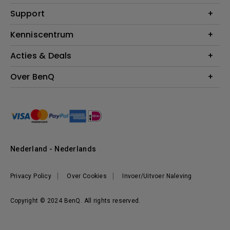
Monitoren
Education
Support
Verlichting
Business
Speakers
Contact
Kenniscentrum
Download Search
Acties & Deals
Blog
BenQ Shop - FAQ
BenQ Shop - Retourneren
Evenementen & Promoties
Over BenQ
BenQ Shop - Algemene Voorwaarden
BenQ Ambassadeurs
Organisatie
Management
Nieuws
Duurzaamheid
Nederland - Nederlands
Werken bij BenQ
Privacy Policy
Over Cookies
Invoer/Uitvoer Naleving
Copyright © 2024 BenQ. All rights reserved.