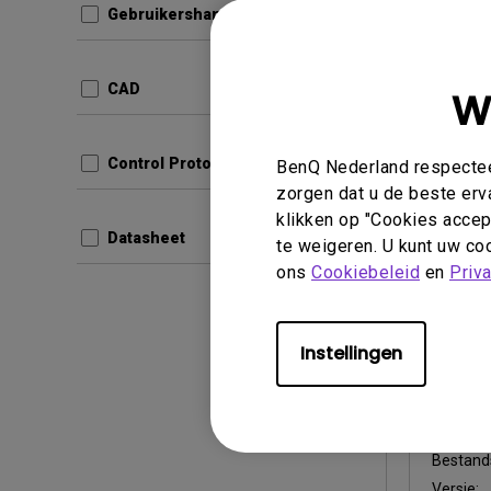
Gebruikershandleiding
Update:
Taal:
Ge
CAD
W
Bestand
Versie:
Control Protocols
BenQ Nederland respecteer
Voor
zorgen dat u de beste erv
klikken op "Cookies accept
Datasheet
te weigeren. U kunt uw coo
ons
Cookiebeleid
en
Priv
Gebruiker
Instellingen
Gebru
Update:
Taal:
Du
Bestand
Versie: