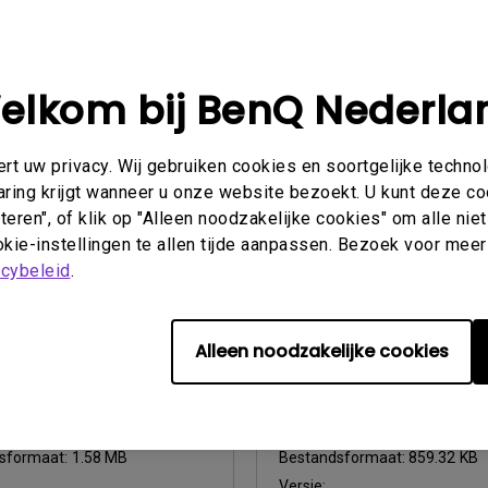
2026/07/09
Update:
2021/01/06
neral
Taal:
English
elkom bij BenQ Nederla
sformaat:
752.9 KB
Bestandsformaat:
54.87 KB
Versie:
t uw privacy. Wij gebruiken cookies en soortgelijke techno
beeld
Voorbeeld
aring krijgt wanneer u onze website bezoekt. U kunt deze c
eren", of klik op "Alleen noodzakelijke cookies" om alle ni
kie-instellingen te allen tijde aanpassen. Bezoek voor meer
acybeleid
.
shandleiding
Gebruikershandleiding
Alleen noodzakelijke cookies
ikershandleiding
User Manual
2009/10/14
Update:
2009/10/14
tch
Taal:
English
sformaat:
1.58 MB
Bestandsformaat:
859.32 KB
Versie: