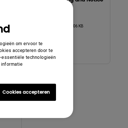
Update:
2021/01/06
Taal:
Dutch
nd
Bestandsformaat:
86.06 KB
Versie:
logieën om ervoor te
Voorbeeld
ookies accepteren door te
et-essentiële technologieën
 informatie
Cookies accepteren