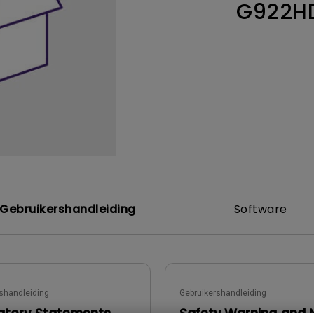
G922H
Thunderbolt
Laser
P3
Met Android TV
Met HAS
Met Lage Input Lag
Gebruikershandleiding
Software
shandleiding
Gebruikershandleiding
atory Statements
Safety Warning and 