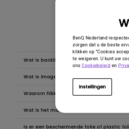
W
Weergave & 
BenQ Nederland respecteer
zorgen dat u de beste erv
klikken op "Cookies accept
te weigeren. U kunt uw coo
Wat is backlight bleeding of backlight le
ons
Cookiebeleid
en
Priv
Wat is image sticking, hoe is dit te vermij
Instellingen
Waarom flikkert mijn monitor?
Wat is het maximale detectiebereik van 
Is er een beschermende folie of plastic 