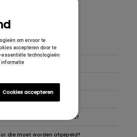
nd
 en functies
logieën om ervoor te
ookies accepteren door te
et-essentiële technologieën
 informatie
Cookies accepteren
 monitor niet zoals bedoeld?
itor die moet worden afgepeld?