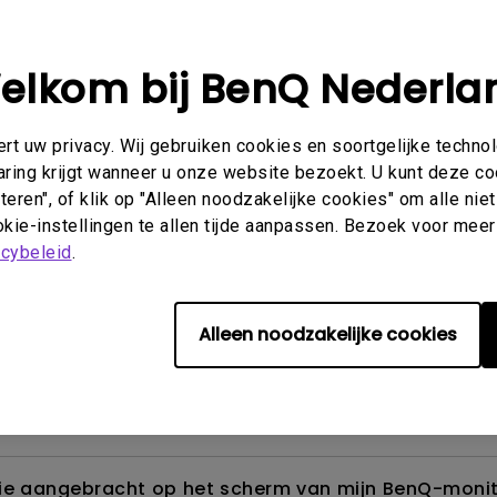
elkom bij BenQ Nederla
Beeld
Installatie en bediening
Specificaties
t uw privacy. Wij gebruiken cookies en soortgelijke techno
aring krijgt wanneer u onze website bezoekt. U kunt deze c
eren", of klik op "Alleen noodzakelijke cookies" om alle ni
kie-instellingen te allen tijde aanpassen. Bezoek voor meer
akage?
acybeleid
.
den en hoe kan ik het weg krijgen?
Alleen noodzakelijke cookies
de ECO-sensor? Waarom werkt de ECO-sensor op mijn
folie aangebracht op het scherm van mijn BenQ-mon