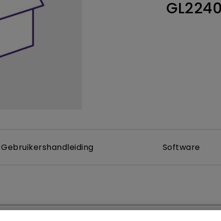
GL224
Thunderbolt
Laser
P3
Met Android TV
Met HAS
Met Lage Input Lag
Gebruikershandleiding
Software