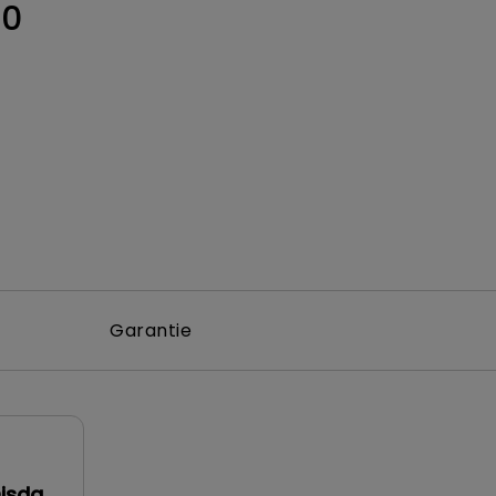
0
Garantie
Qisda