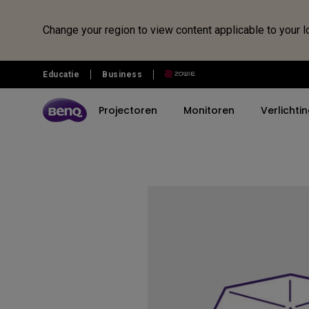
Change your region to view content applicable to your l
Educatie
Business
Projectoren
Monitoren
Verlichti
Ontdek alle projectoren
Ontdek alle monitoren
Ontdek alle verlichting
Ontdek alle Interactieve displays | Signage
BenQ Store
Ontdek treVolo Speakers
Electrostatic Bluetooth Speaker
BenQ Digiborden
Productserie
Productserie
Productserie
Shop op Productnaam
Refurbished Producten
Toepassing
Toepassing
Reiscase & Standaard
Immersive Gaming
Gaming
e-Reading Desk Lamp
Monitor Shop
Refurbished Shop
Home Entertainment
Fotografie
4K Smart Signage-serie
Home Cinema
Professional
Monitor Light Bar
Beamer Shop
Refurbished Monitors
De beste projectoren om
MacBook monitors voor
thuis sport te kijken
allround professionals
TV Projector
Home
Laptop Light Bar
LED Verlichtingsshop
Refurbished Projectors
Kies je Monitor voor Mac
Portable
Business
Piano Light
Refurbished Lighting
BenQ Eye-care