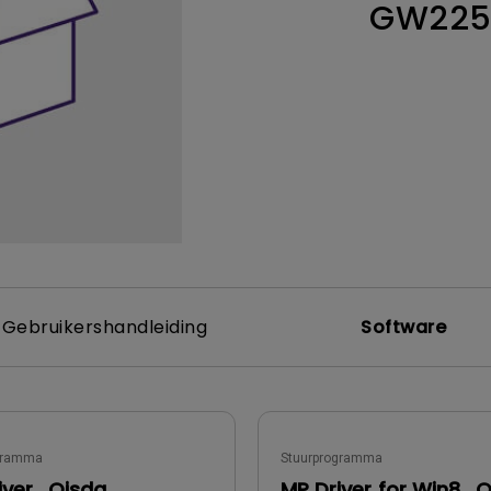
GW225
Thunderbolt
Laser
P3
Met Android TV
Met HAS
Met Lage Input Lag
Gebruikershandleiding
Software
gramma
Stuurprogramma
iver_Qisda
MP Driver for Win8_