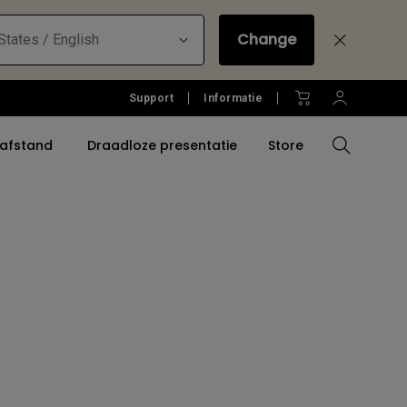
Change
States / English
Support
Informatie
 afstand
Draadloze presentatie
Store
Compare All Projectors
Compare All Monitors
Compare All Lightings
Software voor het
oires
onderwijs
Projector Accessoires
Accessories
Accessories
atie
Signage Software
Golfsimulatorhub
Software