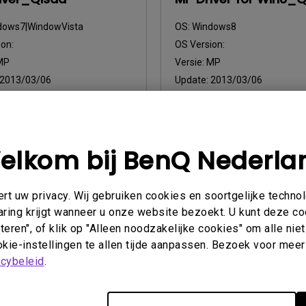
dows7|WindowVista
OS:
Windows8
on:
OS Version:
MP
Versie:
MP
2013/03/06
Update:
2013/03/06
sformaat:
54.4 KB
Bestandsformaat:
10.22 KB
nloaden
Downloaden
elkom bij BenQ Nederla
an de bovenstaande softwareprogramma's te gebruiken, gaat u 
t uw privacy. Wij gebruiken cookies en soortgelijke techno
ereenkomst voor eindgebruikers
.
aring krijgt wanneer u onze website bezoekt. U kunt deze c
eren", of klik op "Alleen noodzakelijke cookies" om alle ni
kie-instellingen te allen tijde aanpassen. Bezoek voor meer
acybeleid
.