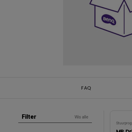
Golfsimulatie
Programming
Refurbished ZOWIE Monitor -
Technologie
Bestel hier
On Camera-monitoren
FAQ
Filter
Wis alle
Stuurpro
MP Dr