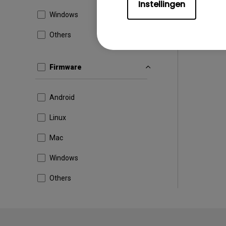
Instellingen
Windows
Others
Firmware
Android
Linux
Mac
Windows
Others