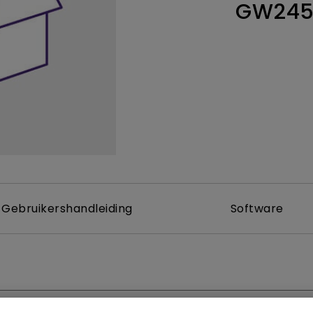
GW24
Thunderbolt
Laser
P3
Met Android TV
Met HAS
Met Lage Input Lag
Gebruikershandleiding
Software