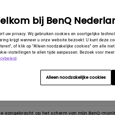
elkom bij BenQ Nederla
Beeld
Installatie en bediening
Specificaties
t uw privacy. Wij gebruiken cookies en soortgelijke techno
aring krijgt wanneer u onze website bezoekt. U kunt deze c
eren", of klik op "Alleen noodzakelijke cookies" om alle ni
kie-instellingen te allen tijde aanpassen. Bezoek voor meer
akage?
acybeleid
.
den en hoe kan ik het weg krijgen?
Alleen noodzakelijke cookies
de ECO-sensor? Waarom werkt de ECO-sensor op mijn
folie aangebracht op het scherm van mijn BenQ-mon