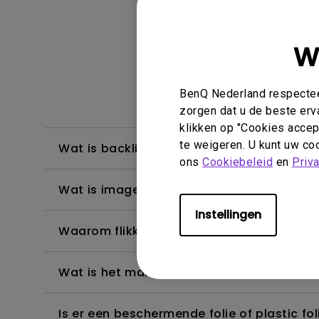
W
Weergave & 
BenQ Nederland respecteer
zorgen dat u de beste erv
klikken op "Cookies accept
te weigeren. U kunt uw coo
Wat is backlight bleeding of backlight le
ons
Cookiebeleid
en
Priv
Wat is image sticking, hoe is dit te vermij
Instellingen
Waarom flikkert mijn monitor?
Wat is het maximale detectiebereik van 
Is er een beschermende folie of plastic 