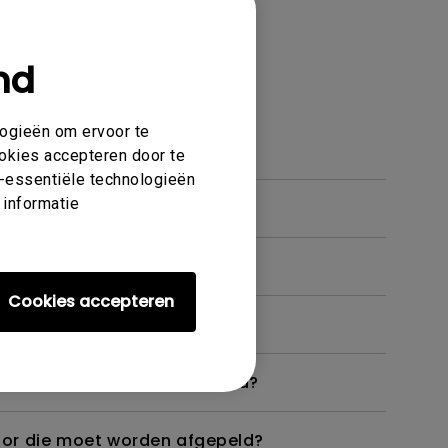
nd
 en functies
logieën om ervoor te
ookies accepteren door te
et-essentiële technologieën
 informatie
Cookies accepteren
 monitor niet zoals bedoeld?
itor die moet worden afgepeld?