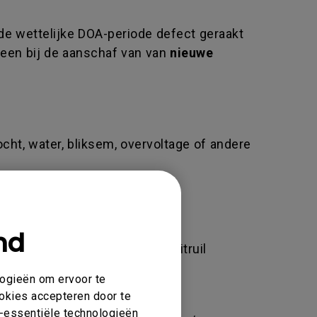
de wettelijke DOA-periode defect geraakt
leen bij de aanschaf van van
nieuwe
ocht, water, bliksem, overvoltage of andere
nd
kan ertoe leiden dat u geen uitruil
BenQ webshop.
logieën om ervoor te
ookies accepteren door te
et-essentiële technologieën