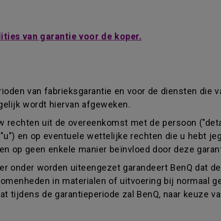
ties van garantie voor de koper.
erioden van fabrieksgarantie en voor de diensten die v
elijk wordt hiervan afgeweken.
uw rechten uit de overeenkomst met de persoon ("detai
("u") en op eventuele wettelijke rechten die u hebt 
den op geen enkele manier beïnvloed door deze garant
er onder worden uiteengezet garandeert BenQ dat de 
nvolkomenheden in materialen of uitvoering bij normaa
aat tijdens de garantieperiode zal BenQ, naar keuze v