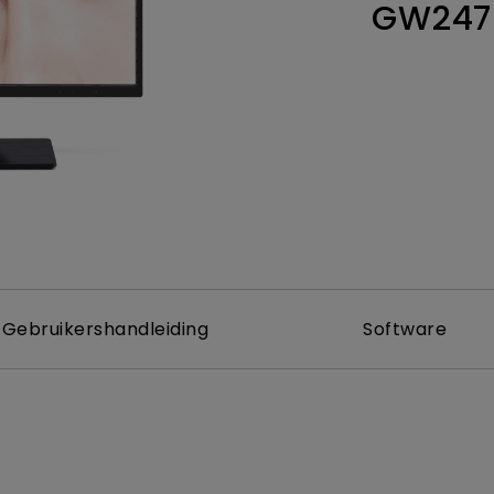
GW247
Thunderbolt
Laser
P3
Met Android TV
Met HAS
Met Lage Input Lag
Gebruikershandleiding
Software