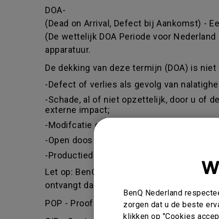
DOA-
(Dead on Arrival, Defect bij Aankomst) -
(De wettelijk DOA Periode voor Nederland 
apparatuur.
De dekking van deze termijn (DOA) is niet 
-Defect of verlies als gevolg van nalatigh
-Schade, al of niet opzettelijk, door u of
externe impact;
-Modifcatie of herinrichting van het app
-Open doos / Tweede kans of keus / War
-Productiedatum ouder dan 1,5 jaar vanaf
W
Let op: BenQ behoud zich het recht voor om
ontvangt dan wel geen of slechts een ged
BenQ Nederland respecteer
POP - Proof of purchase - BenQ zal alleen
zorgen dat u de beste erv
klikken op "Cookies accept