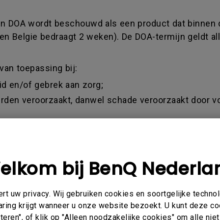
 Een DOA wordt beschouwd als een product dat binnen 
en Belgie bedraagt 2 weken). De DOA-termijn geldt al
van toepassing bij:
eid en/of gebrek aan zorg;
 derden veroorzaakt, danwel schade veroorzaakt door v
araat zonder toestemming van BenQ
ehouse Deal/ Demo unit verkoop /
 de datum van aankoop (factuur)
elkom bij BenQ Nederla
 een oordeel te vellen over deze termijn. Dit oordeel 
eeltelijke vergoeding ontvangt bij aankopen via de 
t uw privacy. Wij gebruiken cookies en soortgelijke techno
 een geldige factuur als aankoopbewijs accepteren.
aring krijgt wanneer u onze website bezoekt. U kunt deze c
eren", of klik op "Alleen noodzakelijke cookies" om alle ni