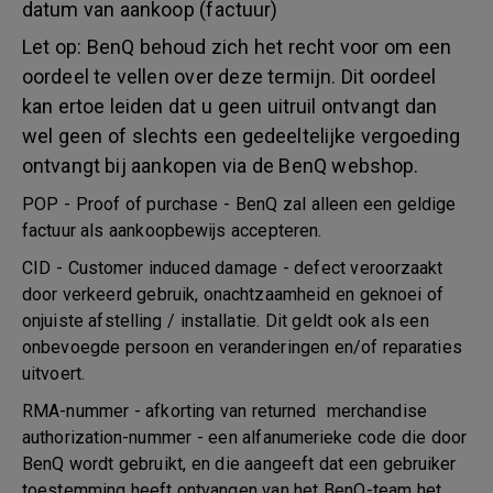
datum van aankoop (factuur)
Let op: BenQ behoud zich het recht voor om een
oordeel te vellen over deze termijn. Dit oordeel
kan ertoe leiden dat u geen uitruil ontvangt dan
wel geen of slechts een gedeeltelijke vergoeding
ontvangt bij aankopen via de BenQ webshop.
POP - Proof of purchase - BenQ zal alleen een geldige
factuur als aankoopbewijs accepteren.
CID - Customer induced damage - defect veroorzaakt
door verkeerd gebruik, onachtzaamheid en geknoei of
onjuiste afstelling / installatie. Dit geldt ook als een
onbevoegde persoon en veranderingen en/of reparaties
uitvoert.
RMA-nummer - afkorting van returned merchandise
authorization-nummer - een alfanumerieke code die door
BenQ wordt gebruikt, en die aangeeft dat een gebruiker
toestemming heeft ontvangen van het BenQ-team het