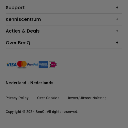
Monitoren
Education
Support
Verlichting
Business
Speakers
Contact
Kenniscentrum
Download Search
Acties & Deals
Blog
BenQ Shop - FAQ
BenQ Shop - Retourneren
Evenementen & Promoties
Over BenQ
BenQ Shop - Algemene Voorwaarden
BenQ Ambassadeurs
Organisatie
Management
Nieuws
Duurzaamheid
Nederland - Nederlands
Werken bij BenQ
Privacy Policy
Over Cookies
Invoer/Uitvoer Naleving
Copyright © 2024 BenQ. All rights reserved.