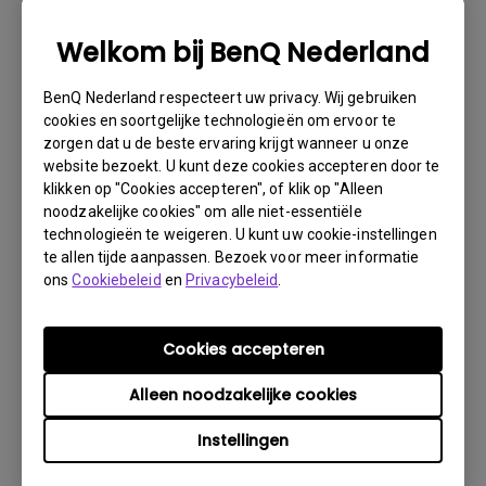
noodzakelijke informatie over uw product en het defect
verstrekken en uw contactgegevens doorgeven. U kunt
Welkom bij BenQ Nederland
dit doen op www.benq.eu of op de BenQ-website van uw
land.
BenQ Nederland respecteert uw privacy. Wij gebruiken
Er wordt dan via e-mail contact met u opgenomen
cookies en soortgelijke technologieën om ervoor te
door het BenQ Technical Support Team ("BenQ Team").
zorgen dat u de beste ervaring krijgt wanneer u onze
Het BenQ Team zal proberen via diverse stappen met u
website bezoekt. U kunt deze cookies accepteren door te
klikken op "Cookies accepteren", of klik op "Alleen
het probleem op te lossen of vaststellen dat het
noodzakelijke cookies" om alle niet-essentiële
product defect is.Zodra door de medewerker die u
technologieën te weigeren. U kunt uw cookie-instellingen
bijstaat, is vastgesteld dat het product defect is, zal
te allen tijde aanpassen. Bezoek voor meer informatie
er een RMA-nummer voor uw product worden
ons
Cookiebeleid
en
Privacybeleid
.
uitgegeven.U moet het product retourneren aan BenQ,
tenzij u instructies met een andere strekking ontvangt
van BenQ en het moet retourneren aan een officiële
Cookies accepteren
BenQ Service-provider. Is uw product afgeleverd met
Alleen noodzakelijke cookies
fysieke schade, dan verzoeken wij u van tevoren de
volgende informatie gereed te hebben.
Instellingen
Dit zal ons helpen uit te vinden of de schade is ontstaan