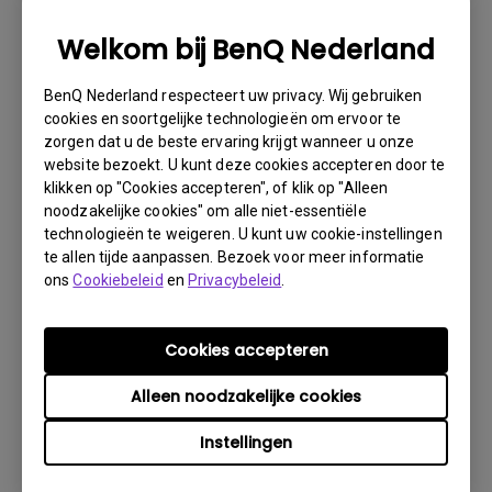
Welkom bij BenQ Nederland
Wat is IPS-gloed en hoe maak ik deze
BenQ Nederland respecteert uw privacy. Wij gebruiken
minder zichtbaar?
cookies en soortgelijke technologieën om ervoor te
zorgen dat u de beste ervaring krijgt wanneer u onze
website bezoekt. U kunt deze cookies accepteren door te
Wat is backlight bleeding of backlight
klikken op "Cookies accepteren", of klik op "Alleen
leakage?
noodzakelijke cookies" om alle niet-essentiële
technologieën te weigeren. U kunt uw cookie-instellingen
te allen tijde aanpassen. Bezoek voor meer informatie
Wat is image sticking, hoe is dit te
ons
Cookiebeleid
en
Privacybeleid
.
vermijden en hoe kan ik het weg krijgen?
Cookies accepteren
Waarom flikkert mijn monitor?
Alleen noodzakelijke cookies
Wat is het maximale detectiebereik van de
Instellingen
ECO-sensor? Waarom werkt de ECO-sensor
op mijn monitor niet zoals bedoeld?