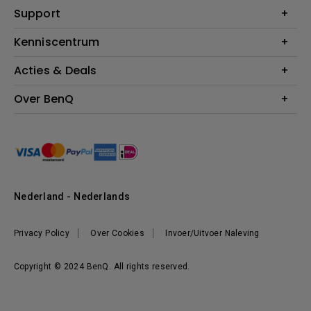
Monitoren
Education
Support
Verlichting
Business
Speakers
Contact
Kenniscentrum
Download Search
Acties & Deals
Blog
BenQ Shop - FAQ
BenQ Shop - Retourneren
Evenementen & Promoties
Over BenQ
BenQ Shop - Algemene Voorwaarden
BenQ Ambassadeurs
Organisatie
Management
Nieuws
Duurzaamheid
Nederland - Nederlands
Werken bij BenQ
Privacy Policy
Over Cookies
Invoer/Uitvoer Naleving
Copyright © 2024 BenQ. All rights reserved.