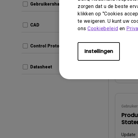
Gebruikershandleiding
zorgen dat u de beste erv
Update:
klikken op "Cookies accept
Taal:
Eng
te weigeren. U kunt uw coo
CAD
ons
Cookiebeleid
en
Bestand
Priv
Versie:
Control Protocols
Instellingen
Voor
Datasheet
Gebruiker
Produ
Stat
Update: