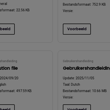
neral
Bestandsformaat:
752.9 KB
sformaat:
22.56 KB
Versie:
beeld
Voorbeeld
shandleiding
Gebruikershandleiding
tion file
Gebruikershandleidi
2024/09/20
Update:
2025/11/05
lish
Taal:
Dutch
sformaat:
497.59 KB
Bestandsformaat:
10.66 MB
Versie:
beeld
Voorbeeld