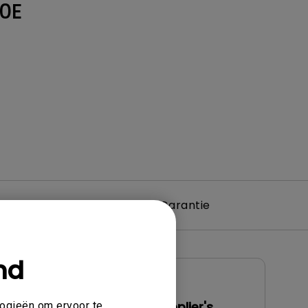
0E
re & Driver
Garantie
nd
Gebruikershandleiding
s
FCC SDoC (Supplier's
logieën om ervoor te