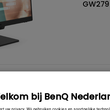
GW279
Thunderbolt
Laser
P3
Met Android TV
Met HAS
Met Lage Input Lag
FAQ
Video
Softwa
elkom bij BenQ Nederla
shandleiding
Gebruikershandleiding
areU User Manual
FCC SDoC (Supplier'
t uw privacy. Wij gebruiken cookies en soortgelijke techno