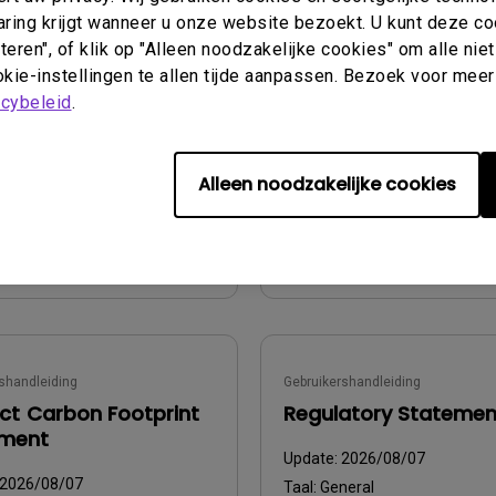
Declaration of
aring krijgt wanneer u onze website bezoekt. U kunt deze c
2026/05/29
Conformity)-B
eren", of klik op "Alleen noodzakelijke cookies" om alle ni
lish
kie-instellingen te allen tijde aanpassen. Bezoek voor meer
Update:
2024/05/10
sformaat:
acybeleid
.
360.46 KB
Taal:
English
Bestandsformaat:
234.55 KB
Alleen noodzakelijke cookies
Versie:
beeld
Voorbeeld
shandleiding
Gebruikershandleiding
ct Carbon Footprint
Regulatory Statemen
ement
Update:
2026/08/07
2026/08/07
Taal:
General