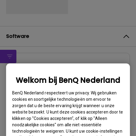
Software
Stuurprogramma
WHQL Driver
Welkom bij BenQ Nederland
OS:
Windows7|Windows8
BenQ Nederland respecteert uw privacy. Wij gebruiken
OS Version:
cookies en soortgelijke technologieën om ervoor te
Versie:
MP
zorgen dat u de beste ervaring krijgt wanneer u onze
Update:
2015/01/20
website bezoekt. U kunt deze cookies accepteren door te
klikken op "Cookies accepteren", of klik op "Alleen
Bestandsformaat:
59.3 KB
noodzakelijke cookies" om alle niet-essentiële
technologieën te weigeren. U kunt uw cookie-instellingen
Downloaden