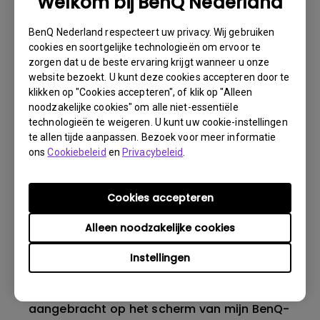
Welkom bij BenQ Nederland
BenQ Nederland respecteert uw privacy. Wij gebruiken
cookies en soortgelijke technologieën om ervoor te
Wat is backlight bleeding of backlight
zorgen dat u de beste ervaring krijgt wanneer u onze
leakage?
website bezoekt. U kunt deze cookies accepteren door te
klikken op "Cookies accepteren", of klik op "Alleen
noodzakelijke cookies" om alle niet-essentiële
Wat is image sticking, hoe is dit te
technologieën te weigeren. U kunt uw cookie-instellingen
vermijden en hoe kan ik het weg krijgen?
te allen tijde aanpassen. Bezoek voor meer informatie
ons
Cookiebeleid
en
Privacybeleid
.
Waarom flikkert mijn monitor?
Cookies accepteren
Wat is het maximale detectiebereik van de
Alleen noodzakelijke cookies
ECO-sensor? Waarom werkt de ECO-sensor
op mijn monitor niet zoals bedoeld?
Instellingen
Is er een beschermende folie of plastic folie
aangebracht op het scherm van mijn BenQ-