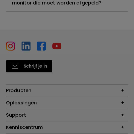
monitor die moet worden afgepeld?
Schrijf je in
Producten
Projectoren
Oplossingen
Monitoren
Education
Support
Verlichting
Business
Speakers
Contact
Kenniscentrum
Download Search