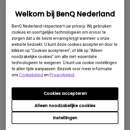
noodzakelijke informatie over uw product en het defect
verstrekken en uw contactgegevens doorgeven. U kunt
Welkom bij BenQ Nederland
dit doen op www.benq.eu of op de BenQ-website van uw
land.
BenQ Nederland respecteert uw privacy. Wij gebruiken
Er wordt dan via e-mail contact met u opgenomen
cookies en soortgelijke technologieën om ervoor te
door het BenQ Technical Support Team ("BenQ Team").
zorgen dat u de beste ervaring krijgt wanneer u onze
Het BenQ Team zal proberen via diverse stappen met u
website bezoekt. U kunt deze cookies accepteren door te
klikken op "Cookies accepteren", of klik op "Alleen
het probleem op te lossen of vaststellen dat het
noodzakelijke cookies" om alle niet-essentiële
product defect is.Zodra door de medewerker die u
technologieën te weigeren. U kunt uw cookie-instellingen
bijstaat, is vastgesteld dat het product defect is, zal
te allen tijde aanpassen. Bezoek voor meer informatie
er een RMA-nummer voor uw product worden
ons
Cookiebeleid
en
Privacybeleid
.
uitgegeven.U moet het product retourneren aan BenQ,
tenzij u instructies met een andere strekking ontvangt
van BenQ en het moet retourneren aan een officiële
Cookies accepteren
BenQ Service-provider. Is uw product afgeleverd met
Alleen noodzakelijke cookies
fysieke schade, dan verzoeken wij u van tevoren de
volgende informatie gereed te hebben.
Instellingen
Dit zal ons helpen uit te vinden of de schade is ontstaan