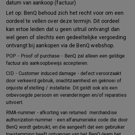
datum van aankoop (factuur)
Let op: BenQ behoud zich het recht voor om een
oordeel te vellen over deze termijn. Dit oordeel
kan ertoe leiden dat u geen uitruil ontvangt dan
wel geen of slechts een gedeeltelijke vergoeding
ontvangt bij aankopen via de BenQ webshop.
POP - Proof of purchase - BenQ zal alleen een geldige
factuur als aankoopbewijs accepteren.
CID - Customer induced damage - defect veroorzaakt
door verkeerd gebruik, onachtzaamheid en geknoei of
onjuiste afstelling / installatie. Dit geldt ook als een
onbevoegde persoon en veranderingen en/of reparaties
uitvoert.
RMA-nummer - afkorting van returned merchandise
authorization-nummer - een alfanumerieke code die door
BenQ wordt gebruikt, en die aangeeft dat een gebruiker
toestemming heeft ontvangen van het BenQ-team het