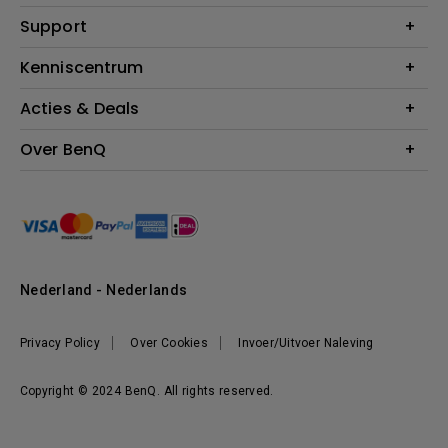
Monitoren
Education
Support
Verlichting
Business
Speakers
Contact
Kenniscentrum
Download Search
Acties & Deals
Blog
BenQ Shop - FAQ
BenQ Shop - Retourneren
Evenementen & Promoties
Over BenQ
BenQ Shop - Algemene Voorwaarden
BenQ Ambassadeurs
Organisatie
Management
Nieuws
Duurzaamheid
Nederland - Nederlands
Werken bij BenQ
Privacy Policy
Over Cookies
Invoer/Uitvoer Naleving
Copyright © 2024 BenQ. All rights reserved.