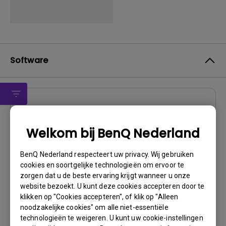
Software
Stuurprogramma
Driver
Welkom bij BenQ Nederland
OS:
Windows7|WindowVista|WinXP
BenQ Nederland respecteert uw privacy. Wij gebruiken
OS Version:
cookies en soortgelijke technologieën om ervoor te
Versie:
MP
zorgen dat u de beste ervaring krijgt wanneer u onze
Update:
2011/08/30
website bezoekt. U kunt deze cookies accepteren door te
klikken op "Cookies accepteren", of klik op "Alleen
Bestandsformaat:
106.46 KB
noodzakelijke cookies" om alle niet-essentiële
technologieën te weigeren. U kunt uw cookie-instellingen
Downloaden