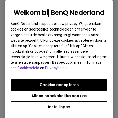
noodzakelijke informatie over uw product en het defect
verstrekken en uw contactgegevens doorgeven. U kunt
Welkom bij BenQ Nederland
dit doen op www.benq.eu of op de BenQ-website van uw
land.
BenQ Nederland respecteert uw privacy. Wij gebruiken
Er wordt dan via e-mail contact met u opgenomen
cookies en soortgelijke technologieën om ervoor te
door het BenQ Technical Support Team ("BenQ Team").
zorgen dat u de beste ervaring krijgt wanneer u onze
Het BenQ Team zal proberen via diverse stappen met u
website bezoekt. U kunt deze cookies accepteren door te
klikken op "Cookies accepteren", of klik op "Alleen
het probleem op te lossen of vaststellen dat het
noodzakelijke cookies" om alle niet-essentiële
product defect is.Zodra door de medewerker die u
technologieën te weigeren. U kunt uw cookie-instellingen
bijstaat, is vastgesteld dat het product defect is, zal
te allen tijde aanpassen. Bezoek voor meer informatie
er een RMA-nummer voor uw product worden
ons
Cookiebeleid
en
Privacybeleid
.
uitgegeven.U moet het product retourneren aan BenQ,
tenzij u instructies met een andere strekking ontvangt
van BenQ en het moet retourneren aan een officiële
Cookies accepteren
BenQ Service-provider. Is uw product afgeleverd met
Alleen noodzakelijke cookies
fysieke schade, dan verzoeken wij u van tevoren de
volgende informatie gereed te hebben.
Instellingen
Dit zal ons helpen uit te vinden of de schade is ontstaan