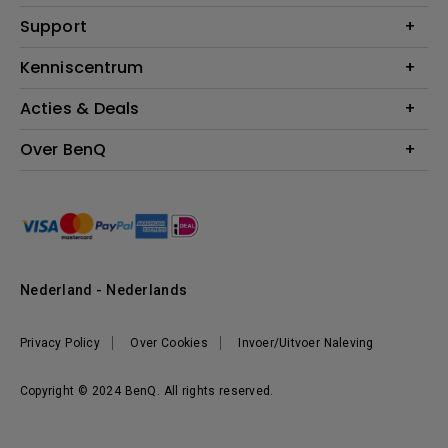
Monitoren
Education
Support
Verlichting
Business
Speakers
Contact
Kenniscentrum
Download Search
Acties & Deals
Blog
BenQ Shop - FAQ
BenQ Shop - Retourneren
Evenementen & Promoties
Over BenQ
BenQ Shop - Algemene Voorwaarden
BenQ Ambassadeurs
Organisatie
Management
Nieuws
Duurzaamheid
Nederland - Nederlands
Werken bij BenQ
Privacy Policy
Over Cookies
Invoer/Uitvoer Naleving
Copyright © 2024 BenQ. All rights reserved.