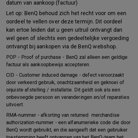
datum van aankoop (factuur)
Let op: BenQ behoud zich het recht voor om een
oordeel te vellen over deze termijn. Dit oordeel
kan ertoe leiden dat u geen uitruil ontvangt dan
wel geen of slechts een gedeeltelijke vergoeding
ontvangt bij aankopen via de BenQ webshop.
POP - Proof of purchase - BenQ zal alleen een geldige
factuur als aankoopbewijs accepteren.
CID - Customer induced damage - defect veroorzaakt
door verkeerd gebruik, onachtzaamheid en geknoei of
onjuiste afstelling / installatie. Dit geldt ook als een
onbevoegde persoon en veranderingen en/of reparaties
uitvoert.
RMA-nummer - afkorting van returned merchandise
authorization-nummer - een alfanumerieke code die door
BenQ wordt gebruikt, en die aangeeft dat een gebruiker
toestemming heeft ontvangen van het BenQ-team het