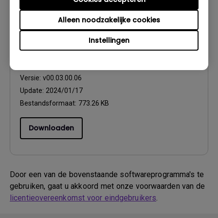
Software
Alleen noodzakelijke cookies
Android TV 12 Upgrade Notice
Instellingen
OS:
Others
OS Version:
Versie:
v00.03.00.06
Update:
2024/01/17
Bestandsformaat:
773.26 KB
Downloaden
Door een van de bovenstaande softwareprogramma's te
gebruiken, gaat u akkoord met onze voorwaarden van de
licentieovereenkomst voor eindgebruikers
.