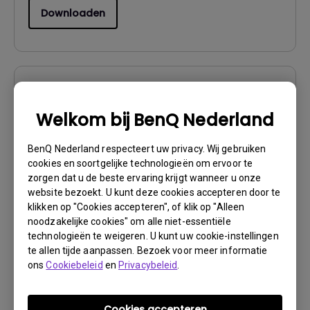
Downloaden
Firmware
System Firmware for GP500
Welkom bij BenQ Nederland
OS:
Others
BenQ Nederland respecteert uw privacy. Wij gebruiken
cookies en soortgelijke technologieën om ervoor te
OS Version:
zorgen dat u de beste ervaring krijgt wanneer u onze
Versie:
V01.00.13.03
website bezoekt. U kunt deze cookies accepteren door te
Update:
2023/05/22
klikken op "Cookies accepteren", of klik op "Alleen
Bestandsformaat:
592.13 MB
noodzakelijke cookies" om alle niet-essentiële
technologieën te weigeren. U kunt uw cookie-instellingen
te allen tijde aanpassen. Bezoek voor meer informatie
Downloaden
ons
Cookiebeleid
en
Privacybeleid
.
Cookies accepteren