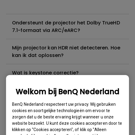
Ondersteunt de projector het Dolby TrueHD
7.1-formaat via ARC/eARC?
Mijn projector kan HDR niet detecteren. Hoe
kan ik dat oplossen?
Wat is keystone correctie?
Welkom bij BenQ Nederland
Ik kan geluid horen, maar het scherm wordt
altijd zwart wanneer ik mijn mobiele
BenQ Nederland respecteert uw privacy. Wij gebruiken
apparaat met een kabel of adapter op de
cookies en soortgelijke technologieën om ervoor te
projector aansluit en inhoud van Netflix,
zorgen dat u de beste ervaring krijgt wanneer u onze
Disney+, Hulu en andere probeer te
website bezoekt. U kunt deze cookies accepteren door te
streamen. Hoe kan ik dit oplossen?
klikken op "Cookies accepteren", of klik op "Alleen