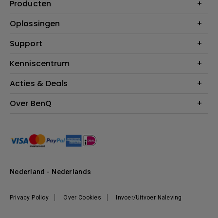
Producten
Projectoren
Oplossingen
Monitoren
Education
Support
Verlichting
Business
Speakers
Contact
Kenniscentrum
Download Search
Acties & Deals
Blog
BenQ Shop - FAQ
BenQ Shop - Retourneren
Evenementen & Promoties
Over BenQ
BenQ Shop - Algemene Voorwaarden
BenQ Ambassadeurs
Organisatie
Management
Nieuws
Duurzaamheid
Nederland - Nederlands
Werken bij BenQ
Privacy Policy
Over Cookies
Invoer/Uitvoer Naleving