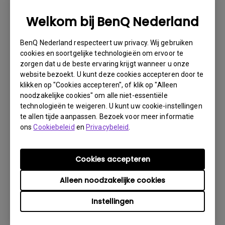
1. Informeer BenQ via Internet of de detaillist zo
spoedig mogelijk
Welkom bij BenQ Nederland
2. Maak foto’s van:
BenQ Nederland respecteert uw privacy. Wij gebruiken
a. het verpakkingsmateriaal (binnen- en buitenzijde)
cookies en soortgelijke technologieën om ervoor te
zorgen dat u de beste ervaring krijgt wanneer u onze
b. de fysieke schade
website bezoekt. U kunt deze cookies accepteren door te
3. Denk er vooral aan de factuur en het afleverbericht
klikken op "Cookies accepteren", of klik op "Alleen
gereed te hebben
noodzakelijke cookies" om alle niet-essentiële
technologieën te weigeren. U kunt uw cookie-instellingen
4. Gebruik het product niet, omdat gebruikersuren kunnen
te allen tijde aanpassen. Bezoek voor meer informatie
worden gecontroleerd.
ons
Cookiebeleid
en
Privacybeleid
.
Garantie Beperking
Cookies accepteren
Garantie op de lamp (hierna lichtbron genoemd) is
Alleen noodzakelijke cookies
gebaseerd op het type lichtbron en is beperkt tot:
Instellingen
- Lamp (UHP) lichtbron: 1 jaar of 2000 uur/ 3 jaar
of 3000 uur (equivalente lampuren, afhankelijk van