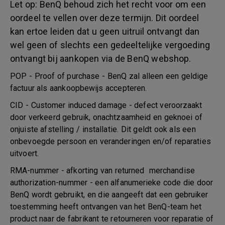
Let op: BenQ behoud zich het recht voor om een
oordeel te vellen over deze termijn. Dit oordeel
kan ertoe leiden dat u geen uitruil ontvangt dan
wel geen of slechts een gedeeltelijke vergoeding
ontvangt bij aankopen via de BenQ webshop.
POP - Proof of purchase - BenQ zal alleen een geldige
factuur als aankoopbewijs accepteren.
CID - Customer induced damage - defect veroorzaakt
door verkeerd gebruik, onachtzaamheid en geknoei of
onjuiste afstelling / installatie. Dit geldt ook als een
onbevoegde persoon en veranderingen en/of reparaties
uitvoert.
RMA-nummer - afkorting van returned merchandise
authorization-nummer - een alfanumerieke code die door
BenQ wordt gebruikt, en die aangeeft dat een gebruiker
toestemming heeft ontvangen van het BenQ-team het
product naar de fabrikant te retourneren voor reparatie of