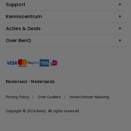
Education
Support
Verlichting
Business
Speakers
Contact
Kenniscentrum
Download Search
Acties & Deals
Blog
BenQ Shop - FAQ
BenQ Shop - Retourneren
Evenementen & Promoties
Over BenQ
BenQ Shop - Algemene Voorwaarden
BenQ Ambassadeurs
Organisatie
Management
Nieuws
Duurzaamheid
Nederland - Nederlands
Werken bij BenQ
Privacy Policy
Over Cookies
Invoer/Uitvoer Naleving
Copyright © 2024 BenQ. All rights reserved.