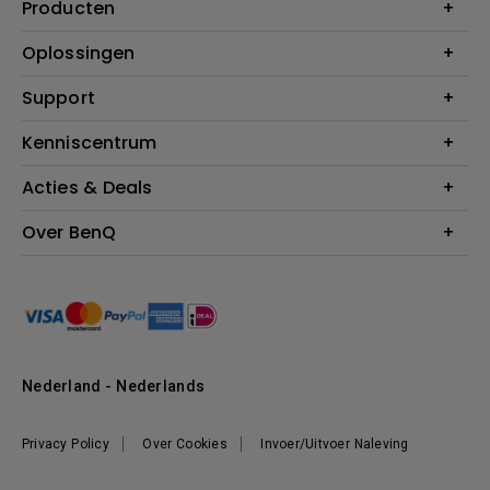
Producten
Projectoren
Oplossingen
Monitoren
Education
Support
Verlichting
Business
Speakers
Contact
Kenniscentrum
Download Search
Acties & Deals
Blog
BenQ Shop - FAQ
BenQ Shop - Retourneren
Evenementen & Promoties
Over BenQ
BenQ Shop - Algemene Voorwaarden
BenQ Ambassadeurs
Organisatie
Management
Nieuws
Duurzaamheid
Nederland - Nederlands
Werken bij BenQ
Privacy Policy
Over Cookies
Invoer/Uitvoer Naleving