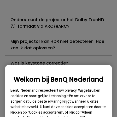
Ondersteunt de projector het Dolby TrueHD
7.1-formaat via ARC/eARC?
Mijn projector kan HDR niet detecteren. Hoe
kan ik dat oplossen?
Wat is keystone correctie?
Welkom bij BenQ Nederland
Ik kan geluid horen, maar het scherm wordt
altijd zwart wanneer ik mijn mobiele
BenQ Nederland respecteert uw privacy. Wij gebruiken
apparaat met een kabel of adapter op de
cookies en soortgelijke technologieën om ervoor te
projector aansluit en inhoud van Netflix,
zorgen dat u de beste ervaring krijgt wanneer u onze
Disney+, Hulu en andere probeer te
website bezoekt. U kunt deze cookies accepteren door te
streamen. Hoe kan ik dit oplossen?
klikken op "Cookies accepteren", of klik op "Alleen