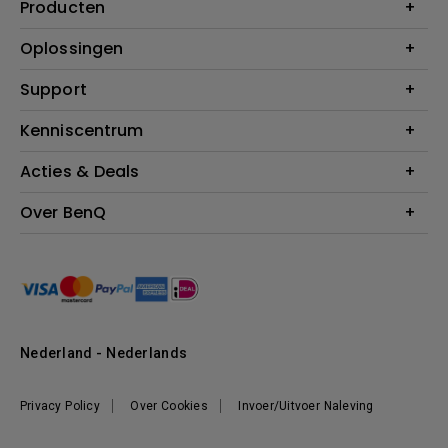
Producten
Projectoren
Oplossingen
Monitoren
Education
Support
Verlichting
Business
Speakers
Contact
Kenniscentrum
Download Search
Acties & Deals
Blog
BenQ Shop - FAQ
BenQ Shop - Retourneren
Evenementen & Promoties
Over BenQ
BenQ Shop - Algemene Voorwaarden
BenQ Ambassadeurs
Organisatie
Management
Nieuws
Duurzaamheid
Nederland - Nederlands
Werken bij BenQ
Privacy Policy
Over Cookies
Invoer/Uitvoer Naleving