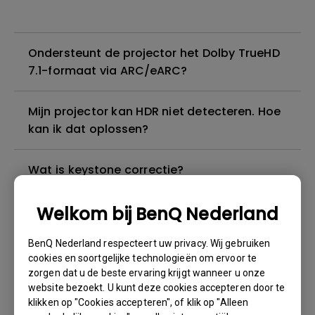
Ondersteunt de projector het Dolby TrueHD
7.1-formaat via ARC/eARC?
Mijn projector kan HDR niet detecteren. Hoe
kan ik dat oplossen?
Wat is keystone correctie?
Welkom bij BenQ Nederland
Ik kan geluid horen, maar het scherm wordt
altijd zwart wanneer ik mijn mobiele
BenQ Nederland respecteert uw privacy. Wij gebruiken
apparaat met een kabel of adapter op de
cookies en soortgelijke technologieën om ervoor te
projector aansluit en inhoud van Netflix,
zorgen dat u de beste ervaring krijgt wanneer u onze
Disney+, Hulu en andere probeer te
website bezoekt. U kunt deze cookies accepteren door te
streamen. Hoe kan ik dit oplossen?
klikken op "Cookies accepteren", of klik op "Alleen