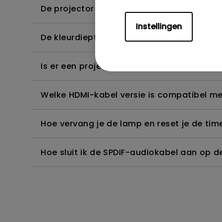
De projector detecteert geen 4K, hoe kan 
Instellingen
De kleurdiepte in het OSD-menu is onjuist,
Is er een projector die het bekijken van B
Welke HDMI-kabel versie is compatibel m
Hoe vervang je de lamp en reset je de tim
Hoe sluit ik de SPDIF-audiokabel aan op d