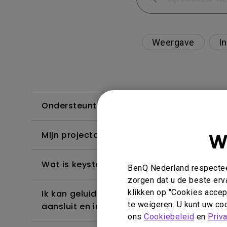
Weergave
In
Ondersteunt de projector het Dolby True
W
Mijn projector kan HDR niet detecteren. H
Wat is keystone correctie?
BenQ Nederland respecteer
zorgen dat u de beste erv
klikken op "Cookies accept
Ik kan geluid horen, maar het scherm word
te weigeren. U kunt uw coo
aansluit en inhoud van Netflix, Disney+, H
ons
Cookiebeleid
en
Priv