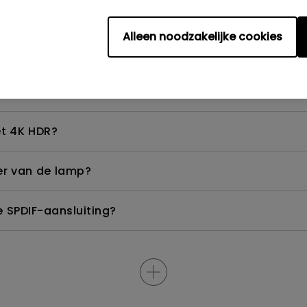
ik dit oplossen?
Alleen noodzakelijke cookies
 hoe kan ik dit corrigeren?
lu-ray 3D-films met een passieve gepolariseerde bril
et 4K HDR?
er van de lamp?
e SPDIF-aansluiting?