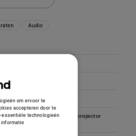
raten
Audio
nd
logieën om ervoor te
ookies accepteren door te
et-essentiële technologieën
t een kabel of adapter op de projector
 informatie
plossen?