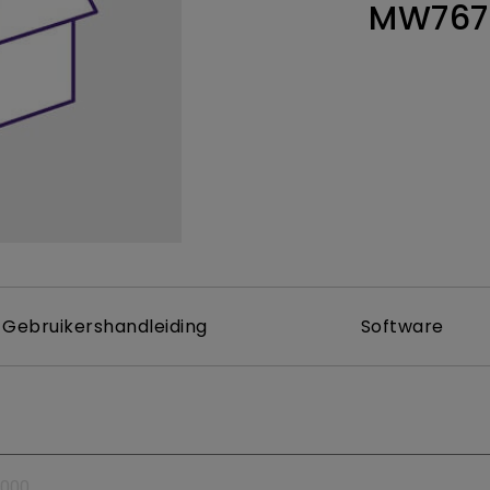
MW767
Thunderbolt
Laser
P3
Met Android TV
Met HAS
Met Lage Input Lag
Gebruikershandleiding
Software