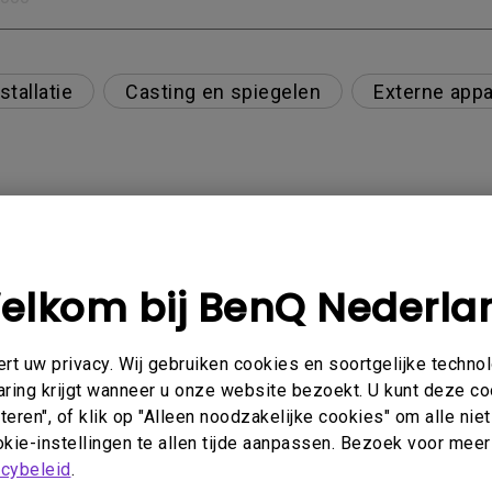
stallatie
Casting en spiegelen
Externe appa
HD 7.1-formaat via ARC/eARC?
elkom bij BenQ Nederla
oe kan ik dat oplossen?
t uw privacy. Wij gebruiken cookies en soortgelijke techno
aring krijgt wanneer u onze website bezoekt. U kunt deze c
eren", of klik op "Alleen noodzakelijke cookies" om alle ni
t altijd zwart wanneer ik mijn mobiele apparaat me
kie-instellingen te allen tijde aanpassen. Bezoek voor meer
ulu en andere probeer te streamen. Hoe kan ik dit o
acybeleid
.