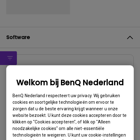
Software
Software
DMS Local
Welkom bij BenQ Nederland
OS:
Windows
BenQ Nederland respecteert uw privacy. Wij gebruiken
OS Version:
cookies en soortgelijke technologieën om ervoor te
Versie:
3.1.2.0
zorgen dat u de beste ervaring krijgt wanneer u onze
Update:
2024/04/29
website bezoekt. U kunt deze cookies accepteren door te
klikken op "Cookies accepteren", of klik op "Alleen
Bestandsformaat:
88.43 MB
noodzakelijke cookies" om alle niet-essentiële
technologieën te weigeren. U kunt uw cookie-instellingen
Downloaden