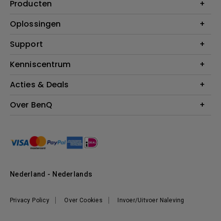
Producten
Projectoren
Oplossingen
Monitoren
Education
Support
Verlichting
Business
Speakers
Contact
Kenniscentrum
Download Search
Acties & Deals
Blog
BenQ Shop - FAQ
BenQ Shop - Retourneren
Evenementen & Promoties
Over BenQ
BenQ Shop - Algemene Voorwaarden
BenQ Ambassadeurs
Organisatie
Management
Nieuws
Duurzaamheid
Nederland - Nederlands
Werken bij BenQ
Privacy Policy
Over Cookies
Invoer/Uitvoer Naleving