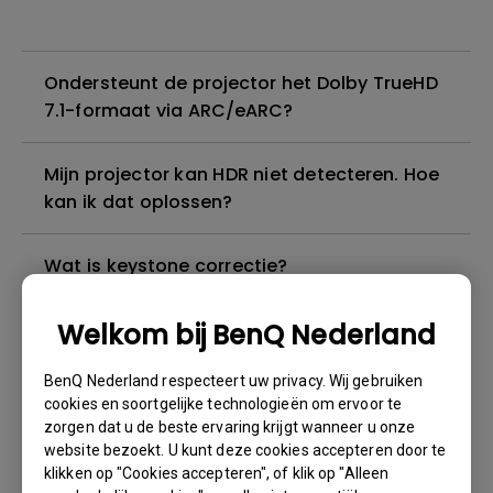
Ondersteunt de projector het Dolby TrueHD
7.1-formaat via ARC/eARC?
Mijn projector kan HDR niet detecteren. Hoe
kan ik dat oplossen?
Wat is keystone correctie?
Welkom bij BenQ Nederland
Ik kan geluid horen, maar het scherm wordt
altijd zwart wanneer ik mijn mobiele
BenQ Nederland respecteert uw privacy. Wij gebruiken
apparaat met een kabel of adapter op de
cookies en soortgelijke technologieën om ervoor te
projector aansluit en inhoud van Netflix,
zorgen dat u de beste ervaring krijgt wanneer u onze
Disney+, Hulu en andere probeer te
website bezoekt. U kunt deze cookies accepteren door te
streamen. Hoe kan ik dit oplossen?
klikken op "Cookies accepteren", of klik op "Alleen