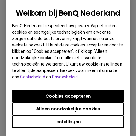
1. Informeer BenQ via Internet of de detaillist zo
spoedig mogelijk
Welkom bij BenQ Nederland
2. Maak foto’s van:
BenQ Nederland respecteert uw privacy. Wij gebruiken
a. het verpakkingsmateriaal (binnen- en buitenzijde)
cookies en soortgelijke technologieën om ervoor te
zorgen dat u de beste ervaring krijgt wanneer u onze
b. de fysieke schade
website bezoekt. U kunt deze cookies accepteren door te
3. Denk er vooral aan de factuur en het afleverbericht
klikken op "Cookies accepteren", of klik op "Alleen
gereed te hebben
noodzakelijke cookies" om alle niet-essentiële
technologieën te weigeren. U kunt uw cookie-instellingen
4. Gebruik het product niet, omdat gebruikersuren kunnen
te allen tijde aanpassen. Bezoek voor meer informatie
worden gecontroleerd.
ons
Cookiebeleid
en
Privacybeleid
.
Garantie Beperking
Cookies accepteren
Garantie op de lamp (hierna lichtbron genoemd) is
Alleen noodzakelijke cookies
gebaseerd op het type lichtbron en is beperkt tot:
Instellingen
- Lamp (UHP) lichtbron: 1 jaar of 2000 uur/ 3 jaar
of 3000 uur (equivalente lampuren, afhankelijk van