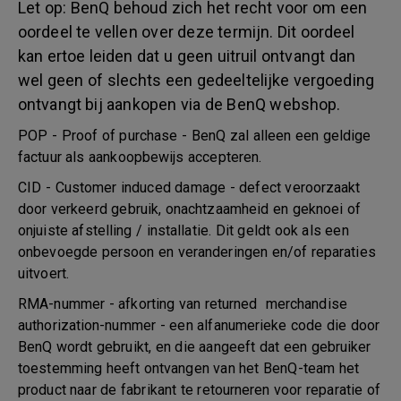
Let op: BenQ behoud zich het recht voor om een
oordeel te vellen over deze termijn. Dit oordeel
kan ertoe leiden dat u geen uitruil ontvangt dan
wel geen of slechts een gedeeltelijke vergoeding
ontvangt bij aankopen via de BenQ webshop.
POP - Proof of purchase - BenQ zal alleen een geldige
factuur als aankoopbewijs accepteren.
CID - Customer induced damage - defect veroorzaakt
door verkeerd gebruik, onachtzaamheid en geknoei of
onjuiste afstelling / installatie. Dit geldt ook als een
onbevoegde persoon en veranderingen en/of reparaties
uitvoert.
RMA-nummer - afkorting van returned merchandise
authorization-nummer - een alfanumerieke code die door
BenQ wordt gebruikt, en die aangeeft dat een gebruiker
toestemming heeft ontvangen van het BenQ-team het
product naar de fabrikant te retourneren voor reparatie of