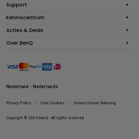
Education
Support
Verlichting
Business
Speakers
Contact
Kenniscentrum
Download Search
Acties & Deals
Blog
BenQ Shop - FAQ
BenQ Shop - Retourneren
Evenementen & Promoties
Over BenQ
BenQ Shop - Algemene Voorwaarden
BenQ Ambassadeurs
Organisatie
Management
Nieuws
Duurzaamheid
Nederland - Nederlands
Werken bij BenQ
Privacy Policy
Over Cookies
Invoer/Uitvoer Naleving
Copyright © 2024 BenQ. All rights reserved.