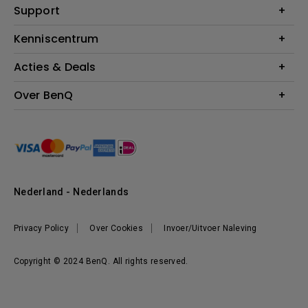
Education
Support
Verlichting
Business
Speakers
Contact
Kenniscentrum
Download Search
Acties & Deals
Blog
BenQ Shop - FAQ
BenQ Shop - Retourneren
Evenementen & Promoties
Over BenQ
BenQ Shop - Algemene Voorwaarden
BenQ Ambassadeurs
Organisatie
Management
Nieuws
Duurzaamheid
Nederland - Nederlands
Werken bij BenQ
Privacy Policy
Over Cookies
Invoer/Uitvoer Naleving
Copyright © 2024 BenQ. All rights reserved.