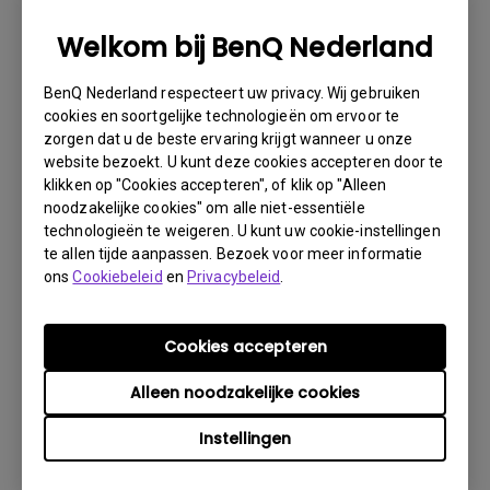
1. Informeer BenQ via Internet of de detaillist zo
spoedig mogelijk
Welkom bij BenQ Nederland
2. Maak foto’s van:
BenQ Nederland respecteert uw privacy. Wij gebruiken
a. het verpakkingsmateriaal (binnen- en buitenzijde)
cookies en soortgelijke technologieën om ervoor te
zorgen dat u de beste ervaring krijgt wanneer u onze
b. de fysieke schade
website bezoekt. U kunt deze cookies accepteren door te
3. Denk er vooral aan de factuur en het afleverbericht
klikken op "Cookies accepteren", of klik op "Alleen
gereed te hebben
noodzakelijke cookies" om alle niet-essentiële
technologieën te weigeren. U kunt uw cookie-instellingen
4. Gebruik het product niet, omdat gebruikersuren kunnen
te allen tijde aanpassen. Bezoek voor meer informatie
worden gecontroleerd.
ons
Cookiebeleid
en
Privacybeleid
.
Garantie Beperking
Cookies accepteren
Garantie op de lamp (hierna lichtbron genoemd) is
Alleen noodzakelijke cookies
gebaseerd op het type lichtbron en is beperkt tot:
Instellingen
- Lamp (UHP) lichtbron: 1 jaar of 2000 uur/ 3 jaar
of 3000 uur (equivalente lampuren, afhankelijk van