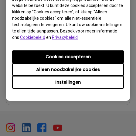
website bezoekt. U kunt deze cookies accepteren door te
klikken op "Cookies accepteren", of klik op "Alleen
noodzakelijke cookies" om alle niet-essentiële
technologieën te weigeren. U kunt uw cookie-instellingen
Gebruikershandleiding
te allen tijde aanpassen. Bezoek voor meer informatie
User Manual
ons
Cookiebeleid
en
Privacybeleid
.
Update:
2010/10/29
Cookies accepteren
Taal:
English
Bestandsformaat:
5.62 MB
Alleen noodzakelijke cookies
Versie:
Instellingen
Voorbeeld