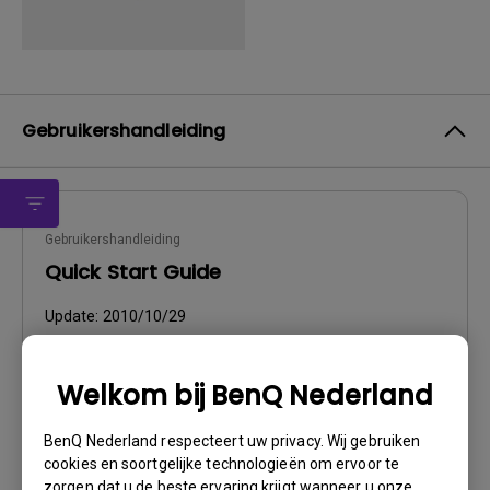
Gebruikershandleiding
Gebruikershandleiding
Quick Start Guide
Update:
2010/10/29
Taal:
English
Bestandsformaat:
3.07 MB
Welkom bij BenQ Nederland
Versie:
BenQ Nederland respecteert uw privacy. Wij gebruiken
Voorbeeld
cookies en soortgelijke technologieën om ervoor te
zorgen dat u de beste ervaring krijgt wanneer u onze