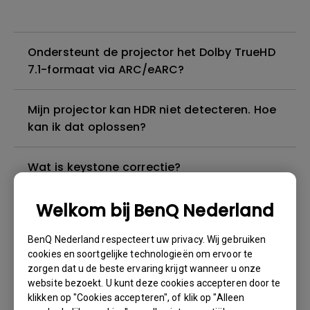
Ondersteunt de projector het Dolby TrueHD
7.1-formaat via ARC/eARC?
Mijn projector kan HDR niet detecteren. Hoe
kan ik dat oplossen?
Wat is keystone correctie?
Welkom bij BenQ Nederland
Ik kan geluid horen, maar het scherm wordt
altijd zwart wanneer ik mijn mobiele
BenQ Nederland respecteert uw privacy. Wij gebruiken
apparaat met een kabel of adapter op de
cookies en soortgelijke technologieën om ervoor te
projector aansluit en inhoud van Netflix,
zorgen dat u de beste ervaring krijgt wanneer u onze
Disney+, Hulu en andere probeer te
website bezoekt. U kunt deze cookies accepteren door te
streamen. Hoe kan ik dit oplossen?
klikken op "Cookies accepteren", of klik op "Alleen