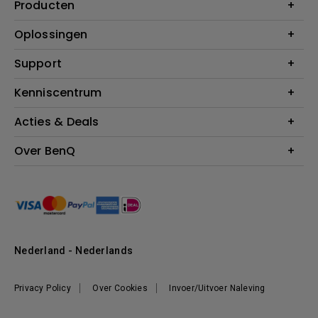
Producten
Projectoren
Oplossingen
Monitoren
Education
Support
Verlichting
Business
Speakers
Contact
Kenniscentrum
Download Search
Acties & Deals
Blog
BenQ Shop - FAQ
BenQ Shop - Retourneren
Evenementen & Promoties
Over BenQ
BenQ Shop - Algemene Voorwaarden
BenQ Ambassadeurs
Organisatie
Management
Nieuws
Duurzaamheid
Nederland - Nederlands
Werken bij BenQ
Privacy Policy
Over Cookies
Invoer/Uitvoer Naleving