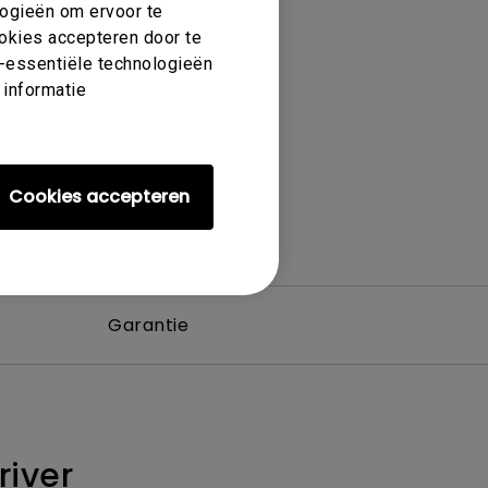
UST
logieën om ervoor te
ookies accepteren door te
et-essentiële technologieën
 informatie
Cookies accepteren
Garantie
river