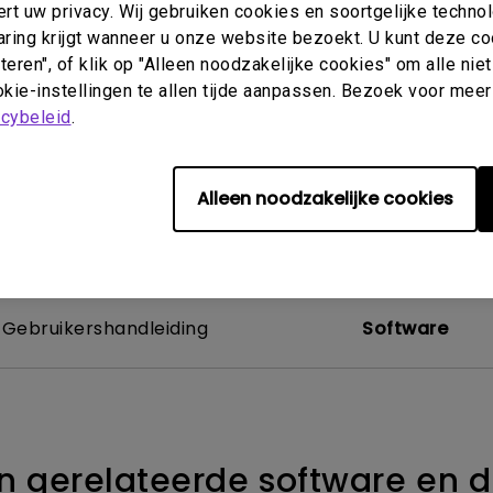
MX852
t uw privacy. Wij gebruiken cookies en soortgelijke techno
Thunderbolt
aring krijgt wanneer u onze website bezoekt. U kunt deze c
Laser
P3
eren", of klik op "Alleen noodzakelijke cookies" om alle ni
Met Android TV
kie-instellingen te allen tijde aanpassen. Bezoek voor meer
Met HAS
acybeleid
.
Met Lage Input Lag
Alleen noodzakelijke cookies
Gebruikershandleiding
Software
 gerelateerde software en d