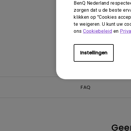
BenQ Nederland respecteer
Golfsimulatie
Programming
Refurbished ZOWIE Monitor -
Technologie
zorgen dat u de beste erv
Bestel hier
On Camera-monitoren
klikken op "Cookies accept
te weigeren. U kunt uw coo
ons
Cookiebeleid
en
Priv
Instellingen
FAQ
Geen