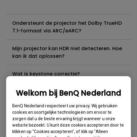
Ondersteunt de projector het Dolby TrueHD
7.1-formaat via ARC/eARC?
Mijn projector kan HDR niet detecteren. Hoe
kan ik dat oplossen?
Wat is keystone correctie?
Welkom bij BenQ Nederland
Ik kan geluid horen, maar het scherm wordt
altijd zwart wanneer ik mijn mobiele
BenQ Nederland respecteert uw privacy. Wij gebruiken
apparaat met een kabel of adapter op de
cookies en soortgelijke technologieën om ervoor te
projector aansluit en inhoud van Netflix,
zorgen dat u de beste ervaring krijgt wanneer u onze
Disney+, Hulu en andere probeer te
website bezoekt. U kunt deze cookies accepteren door te
streamen. Hoe kan ik dit oplossen?
klikken op "Cookies accepteren", of klik op "Alleen