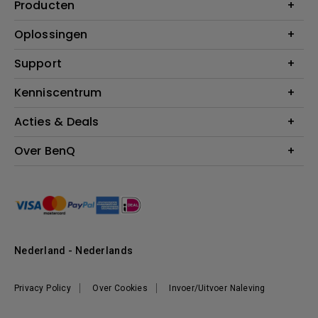
Producten
Projectoren
Oplossingen
Monitoren
Education
Support
Verlichting
Business
Speakers
Contact
Kenniscentrum
Download Search
Acties & Deals
Blog
BenQ Shop - FAQ
BenQ Shop - Retourneren
Evenementen & Promoties
Over BenQ
BenQ Shop - Algemene Voorwaarden
BenQ Ambassadeurs
Organisatie
Management
Nieuws
Duurzaamheid
Nederland - Nederlands
Werken bij BenQ
Privacy Policy
Over Cookies
Invoer/Uitvoer Naleving