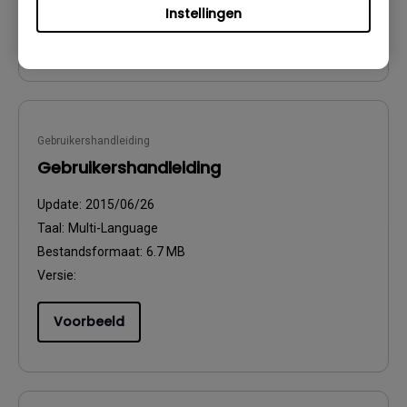
Instellingen
Voorbeeld
Gebruikershandleiding
Gebruikershandleiding
Update:
2015/06/26
Taal:
Multi-Language
Bestandsformaat:
6.7 MB
Versie:
Voorbeeld