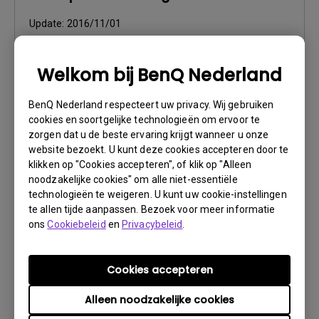
Update:
2016/11/01
Taal:
Multi-Language
Bestandsformaat:
6.43 MB
Welkom bij BenQ Nederland
Versie:
BenQ Nederland respecteert uw privacy. Wij gebruiken
Voorbeeld
cookies en soortgelijke technologieën om ervoor te
zorgen dat u de beste ervaring krijgt wanneer u onze
website bezoekt. U kunt deze cookies accepteren door te
klikken op "Cookies accepteren", of klik op "Alleen
noodzakelijke cookies" om alle niet-essentiële
technologieën te weigeren. U kunt uw cookie-instellingen
Gebruikershandleiding
te allen tijde aanpassen. Bezoek voor meer informatie
Gebruikershandleiding
ons
Cookiebeleid
en
Privacybeleid
.
Update:
2015/06/26
Cookies accepteren
Taal:
Dutch
Bestandsformaat:
6.1 MB
Alleen noodzakelijke cookies
Versie: