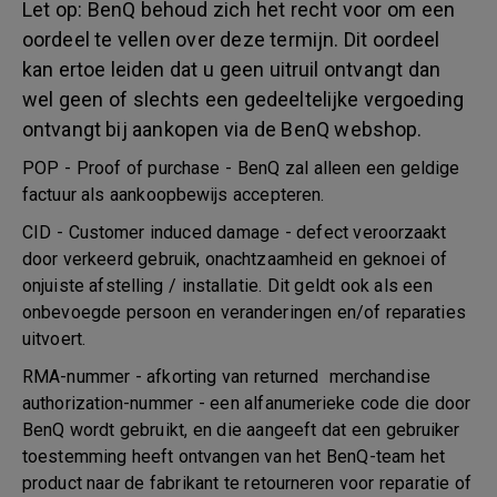
Let op: BenQ behoud zich het recht voor om een
oordeel te vellen over deze termijn. Dit oordeel
kan ertoe leiden dat u geen uitruil ontvangt dan
wel geen of slechts een gedeeltelijke vergoeding
ontvangt bij aankopen via de BenQ webshop.
POP - Proof of purchase - BenQ zal alleen een geldige
factuur als aankoopbewijs accepteren.
CID - Customer induced damage - defect veroorzaakt
door verkeerd gebruik, onachtzaamheid en geknoei of
onjuiste afstelling / installatie. Dit geldt ook als een
onbevoegde persoon en veranderingen en/of reparaties
uitvoert.
RMA-nummer - afkorting van returned merchandise
authorization-nummer - een alfanumerieke code die door
BenQ wordt gebruikt, en die aangeeft dat een gebruiker
toestemming heeft ontvangen van het BenQ-team het
product naar de fabrikant te retourneren voor reparatie of