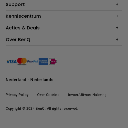
Education
Support
Verlichting
Business
Speakers
Contact
Kenniscentrum
Download Search
Acties & Deals
Blog
BenQ Shop - FAQ
BenQ Shop - Retourneren
Evenementen & Promoties
Over BenQ
BenQ Shop - Algemene Voorwaarden
BenQ Ambassadeurs
Organisatie
Management
Nieuws
Duurzaamheid
Nederland - Nederlands
Werken bij BenQ
Privacy Policy
Over Cookies
Invoer/Uitvoer Naleving
Copyright © 2024 BenQ. All rights reserved.