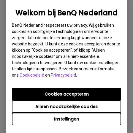
1. Informeer BenQ via Internet of de detaillist zo
spoedig mogelijk
Welkom bij BenQ Nederland
2. Maak foto’s van:
BenQ Nederland respecteert uw privacy. Wij gebruiken
a. het verpakkingsmateriaal (binnen- en buitenzijde)
cookies en soortgelijke technologieën om ervoor te
zorgen dat u de beste ervaring krijgt wanneer u onze
b. de fysieke schade
website bezoekt. U kunt deze cookies accepteren door te
3. Denk er vooral aan de factuur en het afleverbericht
klikken op "Cookies accepteren", of klik op "Alleen
gereed te hebben
noodzakelijke cookies" om alle niet-essentiële
technologieën te weigeren. U kunt uw cookie-instellingen
4. Gebruik het product niet, omdat gebruikersuren kunnen
te allen tijde aanpassen. Bezoek voor meer informatie
worden gecontroleerd.
ons
Cookiebeleid
en
Privacybeleid
.
Garantie Beperking
Cookies accepteren
Garantie op de lamp (hierna lichtbron genoemd) is
Alleen noodzakelijke cookies
gebaseerd op het type lichtbron en is beperkt tot:
Instellingen
- Lamp (UHP) lichtbron: 1 jaar of 2000 uur/ 3 jaar
of 3000 uur (equivalente lampuren, afhankelijk van