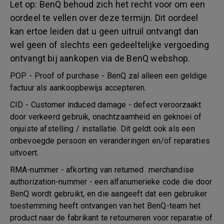
Let op: BenQ behoud zich het recht voor om een
oordeel te vellen over deze termijn. Dit oordeel
kan ertoe leiden dat u geen uitruil ontvangt dan
wel geen of slechts een gedeeltelijke vergoeding
ontvangt bij aankopen via de BenQ webshop.
POP - Proof of purchase - BenQ zal alleen een geldige
factuur als aankoopbewijs accepteren.
CID - Customer induced damage - defect veroorzaakt
door verkeerd gebruik, onachtzaamheid en geknoei of
onjuiste afstelling / installatie. Dit geldt ook als een
onbevoegde persoon en veranderingen en/of reparaties
uitvoert.
RMA-nummer - afkorting van returned merchandise
authorization-nummer - een alfanumerieke code die door
BenQ wordt gebruikt, en die aangeeft dat een gebruiker
toestemming heeft ontvangen van het BenQ-team het
product naar de fabrikant te retourneren voor reparatie of