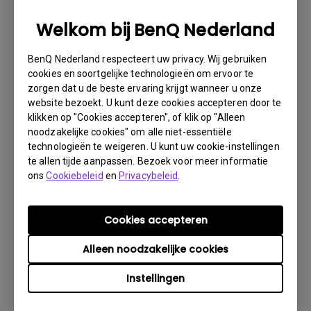
1. Informeer BenQ via Internet of de detaillist zo
spoedig mogelijk
Welkom bij BenQ Nederland
2. Maak foto’s van:
BenQ Nederland respecteert uw privacy. Wij gebruiken
a. het verpakkingsmateriaal (binnen- en buitenzijde)
cookies en soortgelijke technologieën om ervoor te
zorgen dat u de beste ervaring krijgt wanneer u onze
b. de fysieke schade
website bezoekt. U kunt deze cookies accepteren door te
3. Denk er vooral aan de factuur en het afleverbericht
klikken op "Cookies accepteren", of klik op "Alleen
gereed te hebben
noodzakelijke cookies" om alle niet-essentiële
technologieën te weigeren. U kunt uw cookie-instellingen
4. Gebruik het product niet, omdat gebruikersuren kunnen
te allen tijde aanpassen. Bezoek voor meer informatie
worden gecontroleerd.
ons
Cookiebeleid
en
Privacybeleid
.
Garantie Beperking
Cookies accepteren
Garantie op de lamp (hierna lichtbron genoemd) is
Alleen noodzakelijke cookies
gebaseerd op het type lichtbron en is beperkt tot:
Instellingen
- Lamp (UHP) lichtbron: 1 jaar of 2000 uur/ 3 jaar
of 3000 uur (equivalente lampuren, afhankelijk van