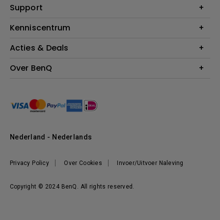
Education
Support
Verlichting
Business
Speakers
Contact
Kenniscentrum
Download Search
Acties & Deals
Blog
BenQ Shop - FAQ
BenQ Shop - Retourneren
Evenementen & Promoties
Over BenQ
BenQ Shop - Algemene Voorwaarden
BenQ Ambassadeurs
Organisatie
Management
Nieuws
Duurzaamheid
Nederland - Nederlands
Werken bij BenQ
Privacy Policy
Over Cookies
Invoer/Uitvoer Naleving
Copyright © 2024 BenQ. All rights reserved.