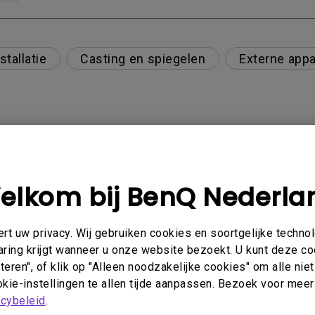
stallatie
Casting en spiegelen
Externe appa
HD 7.1-formaat via ARC/eARC?
elkom bij BenQ Nederla
oe kan ik dat oplossen?
t uw privacy. Wij gebruiken cookies en soortgelijke techno
aring krijgt wanneer u onze website bezoekt. U kunt deze c
eren", of klik op "Alleen noodzakelijke cookies" om alle ni
t altijd zwart wanneer ik mijn mobiele apparaat me
kie-instellingen te allen tijde aanpassen. Bezoek voor meer
ulu en andere probeer te streamen. Hoe kan ik dit o
acybeleid
.