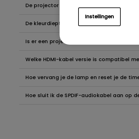
De projector detecteert geen 4K, hoe kan 
Instellingen
De kleurdiepte in het OSD-menu is onjuist,
Is er een projector die het bekijken van B
Welke HDMI-kabel versie is compatibel m
Hoe vervang je de lamp en reset je de tim
Hoe sluit ik de SPDIF-audiokabel aan op d