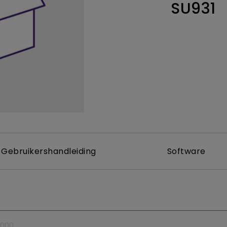
SU931
Thunderbolt
Laser
P3
Met Android TV
Met HAS
Met Lage Input Lag
Gebruikershandleiding
Software