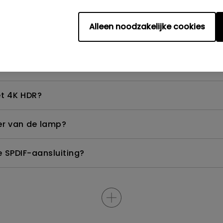
ik dit oplossen?
Alleen noodzakelijke cookies
 hoe kan ik dit corrigeren?
lu-ray 3D-films met een passieve gepolariseerde bril
et 4K HDR?
er van de lamp?
e SPDIF-aansluiting?