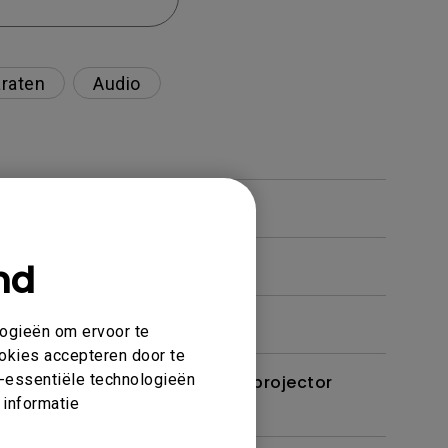
raten
Audio
nd
logieën om ervoor te
ookies accepteren door te
et-essentiële technologieën
t een kabel of adapter op de projector
 informatie
plossen?