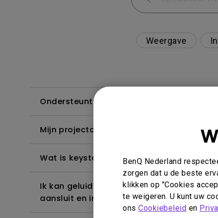
Weergave
In
Ondersteunt de projector het Dolby True
W
Mijn projector kan HDR niet detecteren. H
Wat is keystone correctie?
BenQ Nederland respecteer
zorgen dat u de beste erv
klikken op "Cookies accept
Ik kan geluid horen, maar het scherm word
te weigeren. U kunt uw coo
aansluit en inhoud van Netflix, Disney+, H
ons
Cookiebeleid
en
Priv