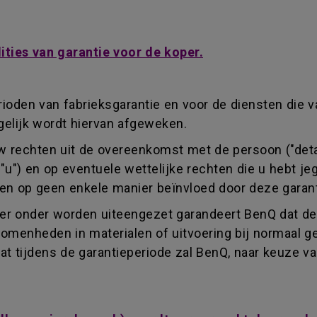
ties van garantie voor de koper.
erioden van fabrieksgarantie en voor de diensten die v
elijk wordt hiervan afgeweken.
uw rechten uit de overeenkomst met de persoon ("detai
("u") en op eventuele wettelijke rechten die u hebt 
den op geen enkele manier beïnvloed door deze garant
er onder worden uiteengezet garandeert BenQ dat de 
nvolkomenheden in materialen of uitvoering bij normaa
aat tijdens de garantieperiode zal BenQ, naar keuze v