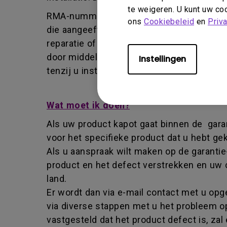
te weigeren. U kunt uw coo
RMA-nummer - afkorting van returned mer
ons
Cookiebeleid
en
Priv
die aangeeft dat een gebruiker toestemmi
reparatie of vervanging. Een RMA-nummer i
door middel van het RMA-nummer informati
Instellingen
tenzij u instructies met een andere strek
Wat moet ik doen?
Als uw product kapot gaat binnen de garan
voor het specifieke product dat u hebt ge
Als u aanspraak wilt maken op de garantie
product en het defect verstrekken en uw
land.
Er wordt dan via e-mail contact met u o
via diverse stappen met u het probleem op
vastgesteld dat het product defect is, z