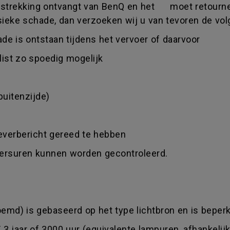
e strekking ontvangt van BenQ en het moet retourner
sieke schade, dan verzoeken wij u van tevoren de vo
ade is ontstaan tijdens het vervoer of daarvoor
llist zo spoedig mogelijk
buitenzijde)
leverbericht gereed te hebben
ikersuren kunnen worden gecontroleerd.
emd) is gebaseerd op het type lichtbron en is beperkt
/ 3 jaar of 3000 uur (equivalente lampuren, afhankelij