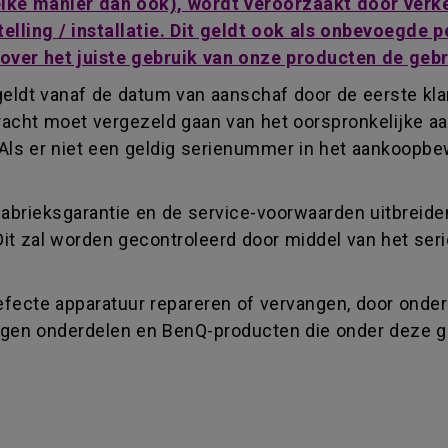
welke manier dan ook), wordt veroorzaakt door ver
telling / installatie. Dit geldt ook als onbevoegde
 over het juiste gebruik van onze producten de geb
eldt vanaf de datum van aanschaf door de eerste klan
acht moet vergezeld gaan van het oorspronkelijke aa
Als er niet een geldig serienummer in het aankoopbe
fabrieksgarantie en de service-voorwaarden uitbreide
Dit zal worden gecontroleerd door middel van het se
fecte apparatuur repareren of vervangen, door onderd
vangen onderdelen en BenQ-producten die onder deze 