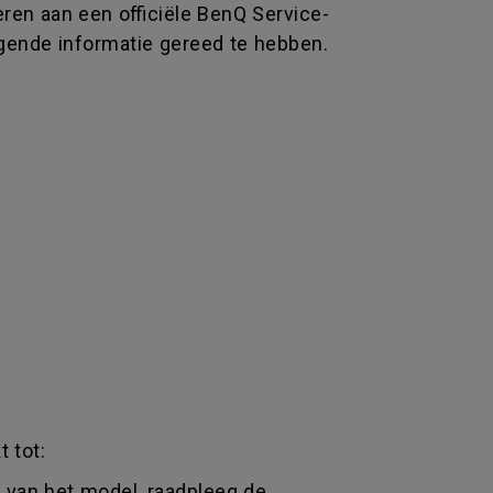
en aan een officiële BenQ Service-
lgende informatie gereed te hebben.
 tot:
k van het model, raadpleeg de