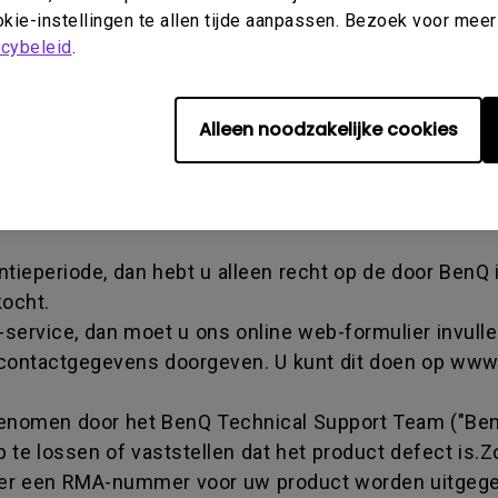
kie-instellingen te allen tijde aanpassen. Bezoek voor meer
chandise authorization-nummer - een alfanumerieke 
acybeleid
.
ng heeft ontvangen van het BenQ-team het product na
s hetzelfde als een tracking-nummer, het duidt een 
e krijgen over de voortgang van de transactie. U mo
Alleen noodzakelijke cookies
king ontvangt van BenQ en het moet retourneren aan e
tieperiode, dan hebt u alleen recht op de door BenQ
kocht.
-service, dan moet u ons online web-formulier invulle
 contactgegevens doorgeven. U kunt dit doen op ww
pgenomen door het BenQ Technical Support Team ("Be
 te lossen of vaststellen dat het product defect is.Z
al er een RMA-nummer voor uw product worden uitgeg