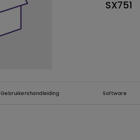
SX751
Thunderbolt
Laser
P3
Met Android TV
Met HAS
Met Lage Input Lag
Gebruikershandleiding
Software