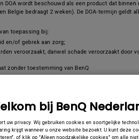
 Een DOA wordt beschouwd als een product dat binnen 
en Belgie bedraagt 2 weken). De DOA-termijn geldt al
van toepassing bij:
eid en/of gebrek aan zorg;
 derden veroorzaakt, danwel schade veroorzaakt door v
araat zonder toestemming van BenQ
ehouse Deal/ Demo unit verkoop /
 de datum van aankoop (factuur)
 een oordeel te vellen over deze termijn. Dit oordeel 
elkom bij BenQ Nederla
eeltelijke vergoeding ontvangt bij aankopen via de 
 een geldige factuur als aankoopbewijs accepteren.
t uw privacy. Wij gebruiken cookies en soortgelijke techno
eroorzaakt door verkeerd gebruik, onachtzaamheid en 
aring krijgt wanneer u onze website bezoekt. U kunt deze c
gde persoon en veranderingen en/of reparaties uitvoer
eren", of klik op "Alleen noodzakelijke cookies" om alle ni