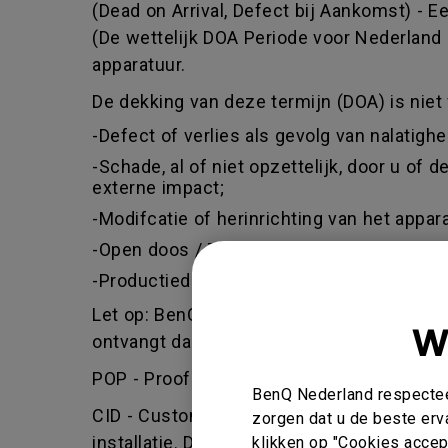
(Dead on Arrival, Defect bij Aankomst) -
(De wettelijk DOA Periode voor Nederland 
apparatuur.
De dekking van deze termijn (DOA) is niet 
-Defect of verlies als gevolg van nalatigh
-Schade, al of niet opzettelijk, door u of
externe impact;
-Modifcatie of herinrichting van het app
-Open doos / Tweede kans of keus / War
-Productiedatum ouder dan 1,5 jaar vanaf
Let op: BenQ behoud zich het recht voor om
W
ontvangt dan wel geen of slechts een ged
POP - Proof of purchase - BenQ zal alleen
BenQ Nederland respecteer
CID - Customer induced damage - defect v
zorgen dat u de beste erv
installatie. Dit geldt ook als een onbevoe
klikken op "Cookies accept