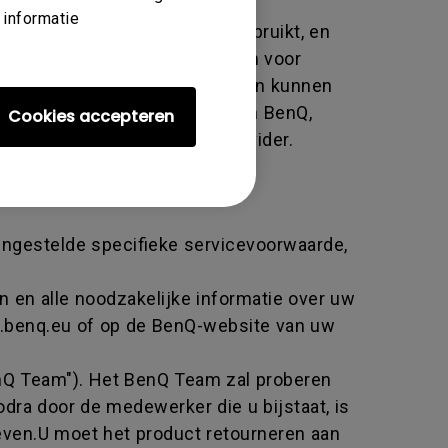
 informatie
code die door BenQ wordt gebruikt, en
ar de fabrikant te retourneren voor
transactie aan en beide partijen kunnen
et het product retourneren aan BenQ,
Cookies accepteren
en officiële BenQ Service-provider.
 ingestelde specifieke servicevoorwaarde,
n en alle noodzakelijke informatie over uw
w.benq.eu of op de BenQ-website van uw
nQ Team"). Het BenQ Team zal proberen
odra door de medewerker die u bijstaat, is
even.U moet het product retourneren aan