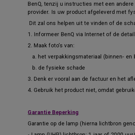
BenQ, tenzij u instructies met een ander
provider. Is uw product afgeleverd met fy
Dit zal ons helpen uit te vinden of de sch
1. Informeer BenQ via Internet of de detai
2. Maak foto’s van:
a. het verpakkingsmateriaal (binnen- en 
b. de fysieke schade
3. Denk er vooral aan de factuur en het af
4. Gebruik het product niet, omdat gebru
Garantie Beperking
Garantie op de lamp (hierna lichtbron geno
- Lamp (UHP) lichtbron: 1 jaar of 2000 uur