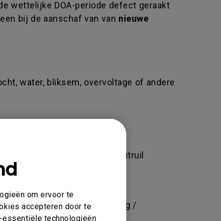
de wettelijke DOA-periode defect geraakt
leen bij de aanschaf van van
nieuwe
ocht, water, bliksem, overvoltage of andere
kan ertoe leiden dat u geen uitruil
nd
BenQ webshop.
logieën om ervoor te
geknoei of onjuiste afstelling /
ookies accepteren door te
t.
et-essentiële technologieën