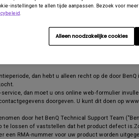
kie-instellingen te allen tijde aanpassen. Bezoek voor meer
chandise authorization-nummer - een alfanumerieke 
acybeleid
.
ng heeft ontvangen van het BenQ-team het product na
s hetzelfde als een tracking-nummer, het duidt een 
e krijgen over de voortgang van de transactie. U mo
Alleen noodzakelijke cookies
king ontvangt van BenQ en het moet retourneren aan e
tieperiode, dan hebt u alleen recht op de door BenQ
kocht.
-service, dan moet u ons online web-formulier invulle
 contactgegevens doorgeven. U kunt dit doen op ww
pgenomen door het BenQ Technical Support Team ("Be
 te lossen of vaststellen dat het product defect is.Z
al er een RMA-nummer voor uw product worden uitgeg