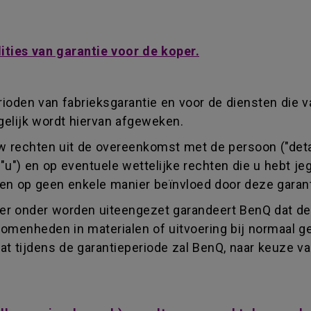
ties van garantie voor de koper.
erioden van fabrieksgarantie en voor de diensten die v
elijk wordt hiervan afgeweken.
uw rechten uit de overeenkomst met de persoon ("detai
("u") en op eventuele wettelijke rechten die u hebt 
den op geen enkele manier beïnvloed door deze garant
er onder worden uiteengezet garandeert BenQ dat de 
nvolkomenheden in materialen of uitvoering bij normaa
aat tijdens de garantieperiode zal BenQ, naar keuze v