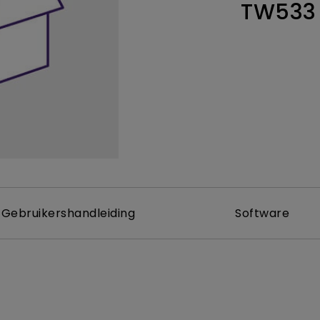
TW533
Thunderbolt
Laser
P3
Met Android TV
Met HAS
Met Lage Input Lag
Gebruikershandleiding
Software