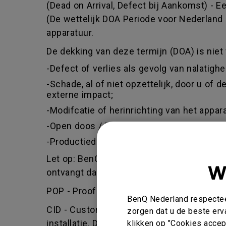
(Dead on Arrival, Defect bij Aankomst) -
(De wettelijk DOA Periode voor Nederland 
apparatuur.
De dekking van deze termijn (DOA) is niet 
-Defect of verlies als gevolg van nalatigh
-Schade, al of niet opzettelijk, door u of
externe impact;
-Modifcatie of herinrichting van het app
-Open doos / Tweede kans of keus / War
-Productiedatum ouder dan 1,5 jaar vanaf
Let op: BenQ behoud zich het recht voor om
W
ontvangt dan wel geen of slechts een ged
POP - Proof of purchase - BenQ zal alleen
BenQ Nederland respecteer
CID - Customer induced damage - defect v
zorgen dat u de beste erv
installatie. Dit geldt ook als een onbevoe
klikken op "Cookies accept