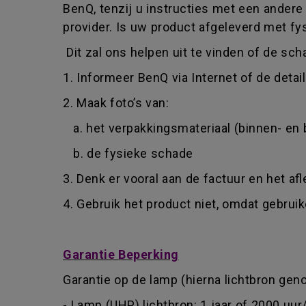
BenQ, tenzij u instructies met een ander
provider. Is uw product afgeleverd met fy
Dit zal ons helpen uit te vinden of de sch
1. Informeer BenQ via Internet of de detai
2. Maak foto’s van:
a. het verpakkingsmateriaal (binnen- en 
b. de fysieke schade
3. Denk er vooral aan de factuur en het af
4. Gebruik het product niet, omdat gebru
Garantie Beperking
Garantie op de lamp (hierna lichtbron geno
- Lamp (UHP) lichtbron: 1 jaar of 2000 uur