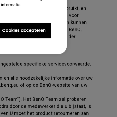
 informatie
code die door BenQ wordt gebruikt, en
ar de fabrikant te retourneren voor
transactie aan en beide partijen kunnen
et het product retourneren aan BenQ,
Cookies accepteren
en officiële BenQ Service-provider.
 ingestelde specifieke servicevoorwaarde,
n en alle noodzakelijke informatie over uw
w.benq.eu of op de BenQ-website van uw
nQ Team"). Het BenQ Team zal proberen
odra door de medewerker die u bijstaat, is
even.U moet het product retourneren aan