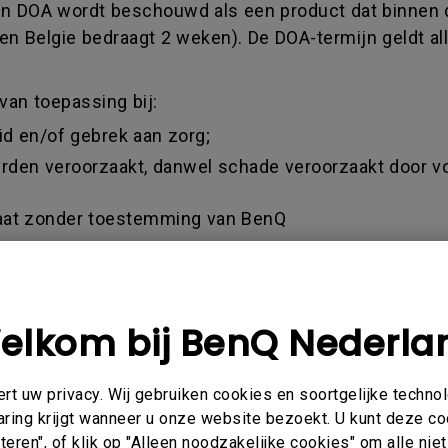
 Een DOA wordt beschouwd als een product dat binnen 
en Belgie bedraagt 2 weken). De DOA-termijn geldt al
van toepassing bij:
eid en/of gebrek aan zorg;
 derden veroorzaakt, danwel schade veroorzaakt door v
araat zonder toestemming van BenQ
ehouse Deal/ Demo unit verkoop /
 de datum van aankoop (factuur)
 een oordeel te vellen over deze termijn. Dit oordeel 
elkom bij BenQ Nederla
eeltelijke vergoeding ontvangt bij aankopen via de 
 een geldige factuur als aankoopbewijs accepteren.
t uw privacy. Wij gebruiken cookies en soortgelijke techno
eroorzaakt door verkeerd gebruik, onachtzaamheid en 
aring krijgt wanneer u onze website bezoekt. U kunt deze c
gde persoon en veranderingen en/of reparaties uitvoer
eren", of klik op "Alleen noodzakelijke cookies" om alle ni