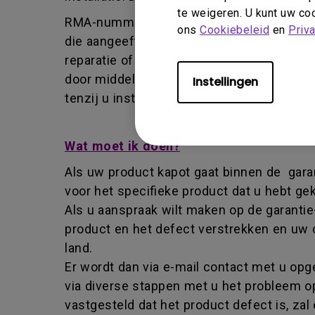
te weigeren. U kunt uw coo
RMA-nummer - afkorting van returned mer
ons
Cookiebeleid
en
Priv
die aangeeft dat een gebruiker toestemmi
reparatie of vervanging. Een RMA-nummer i
door middel van het RMA-nummer informati
Instellingen
tenzij u instructies met een andere strek
Wat moet ik doen?
Als uw product kapot gaat binnen de garan
voor het specifieke product dat u hebt ge
Als u aanspraak wilt maken op de garantie
product en het defect verstrekken en uw
land.
Er wordt dan via e-mail contact met u o
via diverse stappen met u het probleem op
vastgesteld dat het product defect is, z