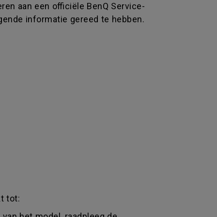
en aan een officiële BenQ Service-
lgende informatie gereed te hebben.
 tot:
k van het model, raadpleeg de