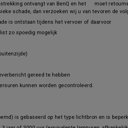
e strekking ontvangt van BenQ en het moet retourner
sieke schade, dan verzoeken wij u van tevoren de vo
ade is ontstaan tijdens het vervoer of daarvoor
llist zo spoedig mogelijk
buitenzijde)
leverbericht gereed te hebben
ikersuren kunnen worden gecontroleerd.
emd) is gebaseerd op het type lichtbron en is beperkt
/ 3 jaar of 3000 uur (equivalente lampuren, afhankelij