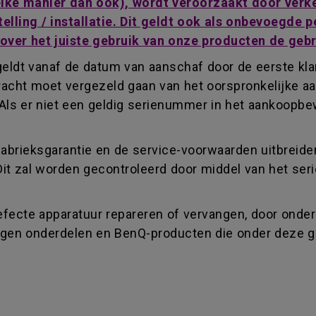
welke manier dan ook), wordt veroorzaakt door ver
telling / installatie. Dit geldt ook als onbevoegde
 over het juiste gebruik van onze producten de geb
eldt vanaf de datum van aanschaf door de eerste klan
acht moet vergezeld gaan van het oorspronkelijke aa
Als er niet een geldig serienummer in het aankoopbe
fabrieksgarantie en de service-voorwaarden uitbreide
Dit zal worden gecontroleerd door middel van het se
fecte apparatuur repareren of vervangen, door onderd
vangen onderdelen en BenQ-producten die onder deze 