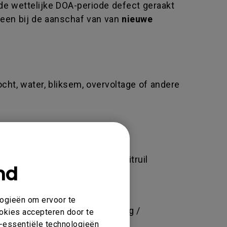
de wettelijke DOA-periode defect geraakt
leen bij de aanschaf van van
nieuwe
ocht, water, bliksem, overvoltage of andere
kan ertoe leiden dat u geen uitruil
nd
BenQ webshop.
logieën om ervoor te
geknoei of onjuiste afstelling /
ookies accepteren door te
t.
et-essentiële technologieën