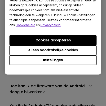
website bezoekt. U kunt deze cookies accepteren door te
gebruikersdashboard op mijn Android-TV
klikken op "Cookies accepteren", of klik op "Alleen
dongle?
noodzakelijke cookies" om alle niet-essentiële
technologieën te weigeren. U kunt uw cookie-instellingen
te allen tijde aanpassen. Bezoek voor meer informatie
Hoe kan ik de BenQ Android-TV dongle
ons
Cookiebeleid
en
Privacybeleid
.
koppelen aan de afstandsbediening?
Cookies accepteren
Hoe controleer je de firmwareversie van de
Android-TV dongle?
Alleen noodzakelijke cookies
Instellingen
Hoe kan ik Android/ Windows/ iOS/ MacOS-
apparaten spiegelen met de BenQ Android-
TV dongle?
Hoe kan ik de firmware van de Android-TV
dongle bijwerken?
Kan ik de Android-TV donglek gebruiken als