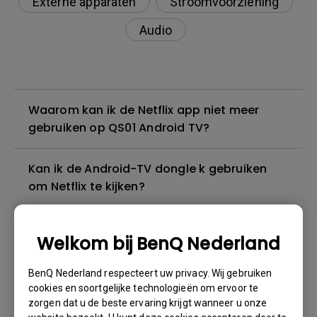
Externe apparaten
Stroomvoorziening
Audio
Waarom kan ik de Netflix app niet meer
gebruiken op QS01 Android TV?
Kan ik de Android-TV dongle k gebruiken
om Netflix te kijken?
Hoe krijg ik de update-informatie via de
Welkom bij BenQ Nederland
BenQ-melding op mijn Android TV?
BenQ Nederland respecteert uw privacy. Wij gebruiken
Hoe kan ik de internetverbindingskwaliteit
cookies en soortgelijke technologieën om ervoor te
controleren via het BenQ-
zorgen dat u de beste ervaring krijgt wanneer u onze