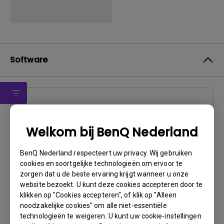
Software
Software
DMS Local
Welkom bij BenQ Nederland
OS:
Windows
BenQ Nederland respecteert uw privacy. Wij gebruiken
OS Version:
cookies en soortgelijke technologieën om ervoor te
Versie:
3.1.2.0
zorgen dat u de beste ervaring krijgt wanneer u onze
Update:
2024/04/29
website bezoekt. U kunt deze cookies accepteren door te
klikken op "Cookies accepteren", of klik op "Alleen
Bestandsformaat:
88.43 MB
noodzakelijke cookies" om alle niet-essentiële
technologieën te weigeren. U kunt uw cookie-instellingen
Downloaden