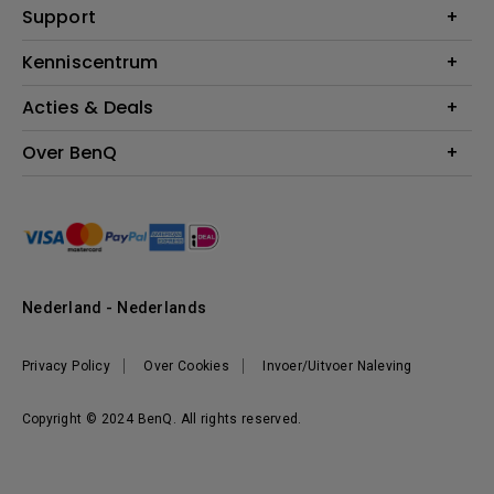
Education
Support
Verlichting
Business
Speakers
Contact
Kenniscentrum
Download Search
Acties & Deals
Blog
BenQ Shop - FAQ
BenQ Shop - Retourneren
Evenementen & Promoties
Over BenQ
BenQ Shop - Algemene Voorwaarden
BenQ Ambassadeurs
Organisatie
Management
Nieuws
Duurzaamheid
Nederland - Nederlands
Werken bij BenQ
Privacy Policy
Over Cookies
Invoer/Uitvoer Naleving
Copyright © 2024 BenQ. All rights reserved.