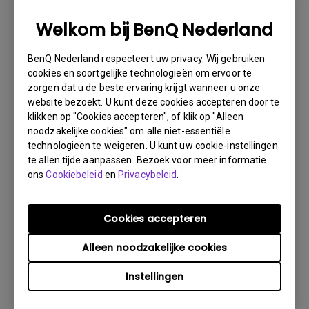
1. Informeer BenQ via Internet of de detaillist zo
spoedig mogelijk
Welkom bij BenQ Nederland
2. Maak foto’s van:
BenQ Nederland respecteert uw privacy. Wij gebruiken
a. het verpakkingsmateriaal (binnen- en buitenzijde)
cookies en soortgelijke technologieën om ervoor te
zorgen dat u de beste ervaring krijgt wanneer u onze
b. de fysieke schade
website bezoekt. U kunt deze cookies accepteren door te
3. Denk er vooral aan de factuur en het afleverbericht
klikken op "Cookies accepteren", of klik op "Alleen
gereed te hebben
noodzakelijke cookies" om alle niet-essentiële
technologieën te weigeren. U kunt uw cookie-instellingen
4. Gebruik het product niet, omdat gebruikersuren kunnen
te allen tijde aanpassen. Bezoek voor meer informatie
worden gecontroleerd.
ons
Cookiebeleid
en
Privacybeleid
.
Garantie Beperking
Cookies accepteren
Garantie op de lamp (hierna lichtbron genoemd) is
Alleen noodzakelijke cookies
gebaseerd op het type lichtbron en is beperkt tot:
Instellingen
- Lamp (UHP) lichtbron: 1 jaar of 2000 uur/ 3 jaar
of 3000 uur (equivalente lampuren, afhankelijk van