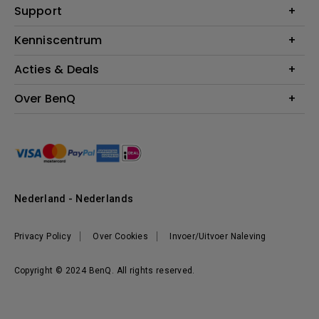
Education
Support
Verlichting
Business
Speakers
Contact
Kenniscentrum
Download Search
Acties & Deals
Blog
BenQ Shop - FAQ
BenQ Shop - Retourneren
Evenementen & Promoties
Over BenQ
BenQ Shop - Algemene Voorwaarden
BenQ Ambassadeurs
Organisatie
Management
Nieuws
Duurzaamheid
Nederland - Nederlands
Werken bij BenQ
Privacy Policy
Over Cookies
Invoer/Uitvoer Naleving
Copyright © 2024 BenQ. All rights reserved.