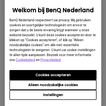
1. Informeer BenQ via Internet of de detaillist zo
spoedig mogelijk
Welkom bij BenQ Nederland
2. Maak foto’s van:
BenQ Nederland respecteert uw privacy. Wij gebruiken
a. het verpakkingsmateriaal (binnen- en buitenzijde)
cookies en soortgelijke technologieën om ervoor te
zorgen dat u de beste ervaring krijgt wanneer u onze
b. de fysieke schade
website bezoekt. U kunt deze cookies accepteren door te
3. Denk er vooral aan de factuur en het afleverbericht
klikken op "Cookies accepteren", of klik op "Alleen
gereed te hebben
noodzakelijke cookies" om alle niet-essentiële
technologieën te weigeren. U kunt uw cookie-instellingen
4. Gebruik het product niet, omdat gebruikersuren kunnen
te allen tijde aanpassen. Bezoek voor meer informatie
worden gecontroleerd.
ons
Cookiebeleid
en
Privacybeleid
.
Garantie Beperking
Cookies accepteren
Garantie op de lamp (hierna lichtbron genoemd) is
Alleen noodzakelijke cookies
gebaseerd op het type lichtbron en is beperkt tot:
Instellingen
- Lamp (UHP) lichtbron: 1 jaar of 2000 uur/ 3 jaar
of 3000 uur (equivalente lampuren, afhankelijk van